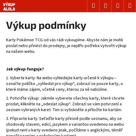
K
Přejít
Hledat
Nákup
M
Přihlášení
na
o
obsah
Zpět
Zpět
košík
š
Výkup podmínky
í
C
k
o
Karty Pokémon TCG od vás rádi vykoupíme. Abyste nám je mohli
poslat nebo přinést do prodejny, je nejdřív potřeba vytvořit výkup
p
na našem webu.
o
t
Jak výkup funguje?
ř
1.
Vyberte karty:
Na webu vyhledejte karty určené k výkupu –
e
označte políčko „vyhledat pro výkup“, zobrazí se pouze karty, o
b
které máme zájem, včetně ceny, kterou za ně nabízíme.
u
2.
Potvrďte výkup:
Jakmile vyberete všechny karty, které chcete
j
prodat, klikněte na „odeslat výkup“. Zobrazí se vám potvrzení a
seznam vybraných karet. Ten si vytiskněte a přiložte ke kartám.
e
3.
Připravte karty:
Seřaďte karty přesně podle seznamu, aby se
t
shodovaly stavem, edicí, jazykem a variantou uvedenou na webu
e
(pokud není u karty uvedeno jinak, počítáme s anglickými, téměř
n
nepoškozenými a nefoilovými kartami).