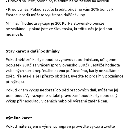
č
•
Převod na účet, osobní vyzvednutí nebo zaslání na adresu.
u
•
Kredit u nás:
Pokud zvolíte kredit, přidáme vám 20% bonus k
j
částce. Kredit můžete využít pro další nákupy.
e
Minimální hodnota výkupu je 200 Kč. Na Slovensko peníze
m
nezasíláme – pokud jste ze Slovenska, kredit u nás je jedinou
e
možností.
MEGA
Stav karet a další podmínky
EVOLUTION
HOLO
Pokud některé karty nebudou vyhovovat podmínkám, účtujeme
BULK
poplatek 30 Kč za vrácení (pro Slovensko 50 Kč). Jestliže hodnota
vrácených karet nepřesáhne cenu poštovného, karty nezasíláme
1
zpět. Přejete-li si je i přesto obdržet, uveďte to prosím v poznámce
Kč
při výkupu.
Pokud k nám výkup nedorazí do pěti pracovních dnů, můžeme jej
odmítnout. Vyhrazujeme si také právo zamítnout karty nebo celý
výkup při nesouladu v cenách nebo při výrazné změně cen.
Výměna karet
Pokud máte zájem o výměnu, nejprve proveďte výkup a zvolte