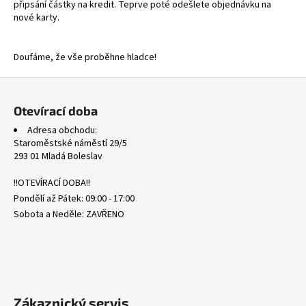
připsání částky na kredit. Teprve poté odešlete objednávku na
nové karty.
Doufáme, že vše proběhne hladce!
Z
á
Otevírací doba
p
Adresa obchodu:
a
Staroměstské náměstí 29/5
t
293 01 Mladá Boleslav
í
!!OTEVÍRACÍ DOBA!!
Pondělí až Pátek: 09:00 - 17:00
Sobota a Neděle: ZAVŘENO
Zákaznický servis