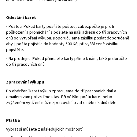
a
j
Odeslání karet
í
•
Poštou:
Pokud karty posíláte poštou, zabezpečte je proti
t
poškození a promíchání a pošlete na naši adresu do tří pracovních
dnů od vytvoření výkupu. Doporučujeme zásilku poslat doporučeně,
?
aby ji pošta pojistila do hodnoty 500 Kč; při vyšší ceně zásilku
pojistěte.
•
Na prodejnu:
Pokud přinesete karty přímo k nám, také je doručte
do tří pracovních dnů.
HLEDAT
Zpracování výkupu
Po obdržení karet výkup zpracujeme do tří pracovních dnů a
emailem vám potvrdíme stav. Při větším počtu karet nebo
D
zvýšeném vytížení může zpracování trvat o několik dnů déle.
o
p
o
Platba
r
Vybrat si můžete z následujících možností:
u