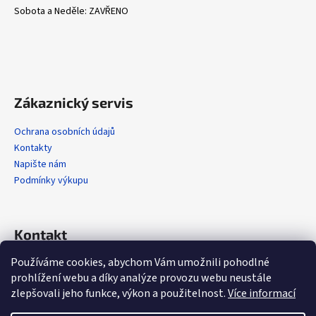
v
Sobota a Neděle: ZAVŘENO
ý
p
i
s
u
Zákaznický servis
Ochrana osobních údajů
Kontakty
Napište nám
Podmínky výkupu
Kontakt
Používáme cookies, abychom Vám umožnili pohodlné
info
@
alola.cz
prohlížení webu a díky analýze provozu webu neustále
+420 608 608 358
zlepšovali jeho funkce, výkon a použitelnost.
Více informací
https://www.facebook.com/alolaCZ
alola.cz/