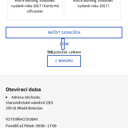
edice Burning Shadows
edice Burning Shadows
vydané roku 2017 ! Karta má
vydané roku 2017 !
offcenter
NAČÍST 16 DALŠÍCH
S
1
46
t
O
r
735
položek celkem
v
á
NAHORU
l
n
k
á
o
d
Z
v
a
á
á
c
Otevírací doba
n
p
í
í
Adresa obchodu:
p
a
Staroměstské náměstí 29/5
r
t
293 01 Mladá Boleslav
v
í
k
!!OTEVÍRACÍ DOBA!!
y
Pondělí až Pátek: 09:00 - 17:00