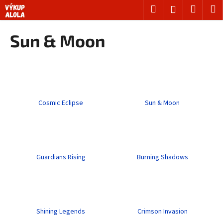
K
Přejít
Hledat
Nákup
M
Přihlášení
na
o
obsah
Zpět
Zpět
košík
š
Sun & Moon
í
C
k
o
p
o
Cosmic Eclipse
Sun & Moon
t
ř
e
b
u
Guardians Rising
Burning Shadows
j
e
t
e
Shining Legends
Crimson Invasion
n