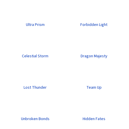
a
j
í
Ultra Prism
Forbidden Light
t
?
Celestial Storm
Dragon Majesty
HLEDAT
Lost Thunder
Team Up
D
o
p
o
r
Unbroken Bonds
Hidden Fates
u