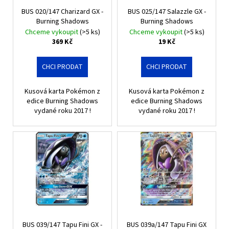
r
ů
BUS 020/147 Charizard GX -
BUS 025/147 Salazzle GX -
o
Burning Shadows
Burning Shadows
d
Chceme vykoupit
(>5 ks)
Chceme vykoupit
(>5 ks)
u
369 Kč
19 Kč
k
t
CHCI PRODAT
CHCI PRODAT
ů
Kusová karta Pokémon z
Kusová karta Pokémon z
edice Burning Shadows
edice Burning Shadows
vydané roku 2017 !
vydané roku 2017 !
BUS 039/147 Tapu Fini GX -
BUS 039a/147 Tapu Fini GX