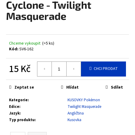
Cyclone - Twilight
a
Masquerade
j
í
t
?
Chceme vykoupit
(>5 ks)
Kód:
SV6-162
15 Kč
CHCI PRODAT
HLEDAT
Měrná
cena:
Zeptat se
Hlídat
Sdílet
D
Kategorie
:
KUSOVKY Pokémon
o
Edice
:
Twilight Masquerade
p
Jazyk
:
Angličtina
o
Typ produktu
:
Kusovka
r
u