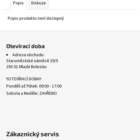
č
Popis
Diskuze
u
j
Popis produktu není dostupný
e
m
Z
e
á
Otevírací doba
p
WHT
Adresa obchodu:
a
101/086
Staroměstské náměstí 29/5
LITWICK
t
293 01 Mladá Boleslav
-
í
WHITE
!!OTEVÍRACÍ DOBA!!
FLARE
Pondělí až Pátek: 09:00 - 17:00
311
Sobota a Neděle: ZAVŘENO
Kč
Zákaznický servis