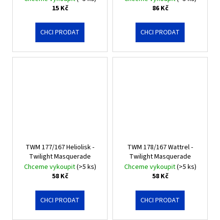
č
15 Kč
86 Kč
u
j
CHCI PRODAT
CHCI PRODAT
e
m
e
ASCENDED
HEROES
REVERSE
HOLO
BULK
2
Kč
TWM 177/167 Heliolisk -
TWM 178/167 Wattrel -
Twilight Masquerade
Twilight Masquerade
Chceme vykoupit
(>5 ks)
Chceme vykoupit
(>5 ks)
58 Kč
58 Kč
CHCI PRODAT
CHCI PRODAT