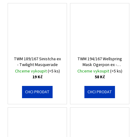
TWM 189/167 Sinistcha ex
TWM 194/167 Wellspring
- Twilight Masquerade
Mask Ogerpon ex -
Twilight Masquerade
Chceme vykoupit
(>5 ks)
Chceme vykoupit
(>5 ks)
19 Kč
58 Kč
CHCI PRODAT
CHCI PRODAT