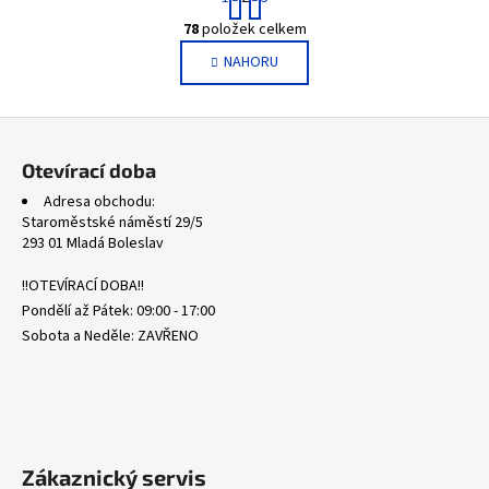
t
O
r
78
položek celkem
v
á
NAHORU
l
n
k
á
o
d
Z
v
a
á
á
c
Otevírací doba
n
p
í
í
Adresa obchodu:
p
a
Staroměstské náměstí 29/5
r
t
293 01 Mladá Boleslav
v
í
k
!!OTEVÍRACÍ DOBA!!
y
Pondělí až Pátek: 09:00 - 17:00
v
Sobota a Neděle: ZAVŘENO
ý
p
i
s
u
Zákaznický servis