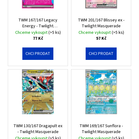
k
p
a
t
r
j
ů
TWM 167/167 Legacy
TWM 201/167 Blissey ex -
o
í
Energy - Twilight
Twilight Masquerade
d
t
Masquerade
Chceme vykoupit
(>5 ks)
Chceme vykoupit
(>5 ks)
u
77 Kč
57 Kč
?
k
t
CHCI PRODAT
CHCI PRODAT
ů
HLEDAT
D
o
p
o
r
TWM 130/167 Dragapult ex
TWM 169/167 Sunflora -
- Twilight Masquerade
Twilight Masquerade
u
Chceme vykoupit
(>5 ks)
Chceme vykoupit
(>5 ks)