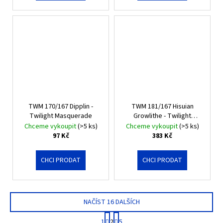
TWM 170/167 Dipplin -
TWM 181/167 Hisuian
Twilight Masquerade
Growlithe - Twilight
Masquerade
Chceme vykoupit
(>5 ks)
Chceme vykoupit
(>5 ks)
97 Kč
383 Kč
CHCI PRODAT
CHCI PRODAT
NAČÍST 16 DALŠÍCH
S
1
2
5