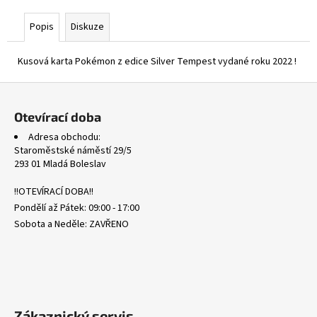
č
u
Popis
Diskuze
j
e
Kusová karta Pokémon z edice Silver Tempest vydané roku 2022 !
m
e
Z
á
Otevírací doba
SVP
p
051
Adresa obchodu:
a
SNORLAX
Staroměstské náměstí 29/5
-
t
293 01 Mladá Boleslav
BLACK
í
STAR
!!OTEVÍRACÍ DOBA!!
PROMOS
Pondělí až Pátek: 09:00 - 17:00
330
Kč
Sobota a Neděle: ZAVŘENO
Zákaznický servis