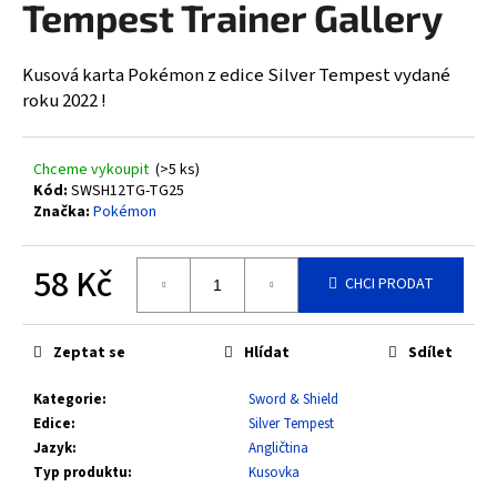
Tempest Trainer Gallery
a
j
Kusová karta Pokémon z edice Silver Tempest vydané
í
roku 2022 !
t
?
Chceme vykoupit
(>5 ks)
Kód:
SWSH12TG-TG25
Značka:
Pokémon
HLEDAT
58 Kč
CHCI PRODAT
Měrná
cena:
D
Zeptat se
Hlídat
Sdílet
o
Kategorie
:
Sword & Shield
p
Edice
:
Silver Tempest
o
Jazyk
:
Angličtina
r
Typ produktu
:
Kusovka
u