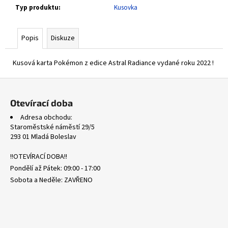
č
Typ produktu
:
Kusovka
u
j
e
Popis
Diskuze
m
e
Kusová karta Pokémon z edice Astral Radiance vydané roku 2022 !
Z
ASCENDED
á
HEROES
Otevírací doba
HOLO
p
BULK
Adresa obchodu:
a
1
Staroměstské náměstí 29/5
t
Kč
293 01 Mladá Boleslav
í
!!OTEVÍRACÍ DOBA!!
Pondělí až Pátek: 09:00 - 17:00
Sobota a Neděle: ZAVŘENO