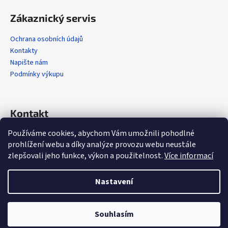
Zákaznický servis
Ochrana osobních údajů
Kontakty
Napište nám
Podmínky výkupu
Kontakt
Používáme cookies, abychom Vám umožnili pohodlné
info
@
alola.cz
prohlížení webu a díky analýze provozu webu neustále
+420 608 608 358
zlepšovali jeho funkce, výkon a použitelnost.
Více informací
https://www.facebook.com/alolaCZ
alola.cz/
Nastavení
Vytvořil Shoptet
Souhlasím
Copyright 2026
Alola.cz
. Všechna práva vyhrazena.