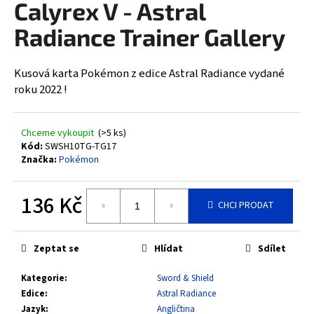
Calyrex V - Astral
a
Radiance Trainer Gallery
j
í
t
Kusová karta Pokémon z edice Astral Radiance vydané
?
roku 2022 !
Chceme vykoupit
(>5 ks)
Kód:
SWSH10TG-TG17
Značka:
Pokémon
HLEDAT
136 Kč
CHCI PRODAT
D
Měrná
cena:
o
Zeptat se
Hlídat
Sdílet
p
o
Kategorie
:
Sword & Shield
r
Edice
:
Astral Radiance
u
Jazyk
:
Angličtina