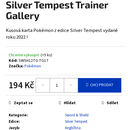
Silver Tempest Trainer
a
Gallery
j
í
t
Kusová karta Pokémon z edice Silver Tempest vydané
?
roku 2022 !
Chceme vykoupit
(>5 ks)
Kód:
SWSH12TG-TG17
Značka:
Pokémon
HLEDAT
194 Kč
CHCI PRODAT
D
Měrná
cena:
o
Zeptat se
Hlídat
Sdílet
p
o
Kategorie
:
Sword & Shield
r
Edice
:
Silver Tempest
u
Jazyk
:
Angličtina