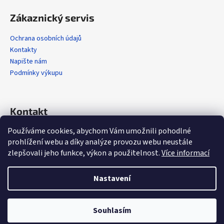
Zákaznický servis
Ochrana osobních údajů
Kontakty
Napište nám
Podmínky výkupu
Kontakt
Používáme cookies, abychom Vám umožnili pohodlné
info
@
alola.cz
prohlížení webu a díky analýze provozu webu neustále
+420 608 608 358
zlepšovali jeho funkce, výkon a použitelnost.
Více informací
https://www.facebook.com/alolaCZ
alola.cz/
Nastavení
Vytvořil Shoptet
Souhlasím
Copyright 2026
Alola.cz
. Všechna práva vyhrazena.