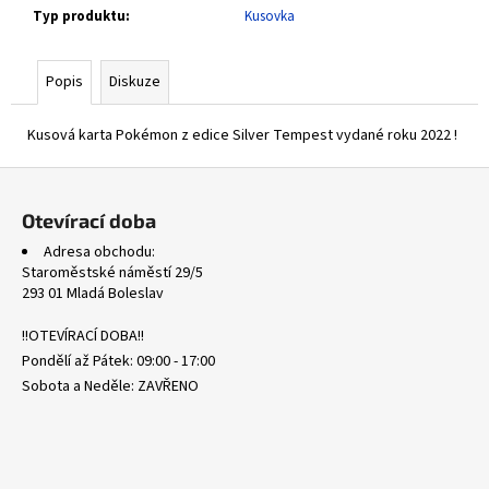
č
Typ produktu
:
Kusovka
u
j
e
Popis
Diskuze
m
e
Kusová karta Pokémon z edice Silver Tempest vydané roku 2022 !
Z
POR
á
090/088
Otevírací doba
ROWLET
p
-
Adresa obchodu:
PERFECT
a
Staroměstské náměstí 29/5
ORDER
t
293 01 Mladá Boleslav
87
í
Kč
!!OTEVÍRACÍ DOBA!!
Pondělí až Pátek: 09:00 - 17:00
Sobota a Neděle: ZAVŘENO