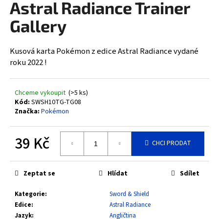
Astral Radiance Trainer
a
Gallery
j
í
t
Kusová karta Pokémon z edice Astral Radiance vydané
?
roku 2022 !
Chceme vykoupit
(>5 ks)
Kód:
SWSH10TG-TG08
Značka:
Pokémon
HLEDAT
39 Kč
CHCI PRODAT
D
Měrná
cena:
o
Zeptat se
Hlídat
Sdílet
p
o
Kategorie
:
Sword & Shield
r
Edice
:
Astral Radiance
u
Jazyk
:
Angličtina