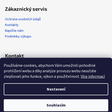
Zákaznický servis
Ochrana osobních údajů
Kontakty
Napište nám
Podmínky výkupu
Kontakt
Používáme cookies, abychom Vám umožnili pohodlné
info
@
alola.cz
prohlížení webu a díky analýze provozu webu neustále
+420 608 608 358
zlepšovali jeho funkce, výkon a použitelnost.
Více informací
https://www.facebook.com/alolaCZ
alola.cz/
Nastavení
Vytvořil Shoptet
Souhlasím
Copyright 2026
Alola.cz
. Všechna práva vyhrazena.