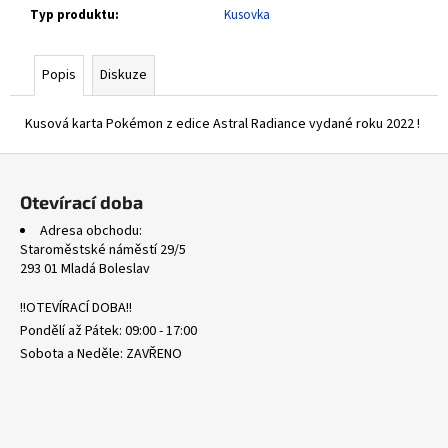
č
Typ produktu
:
Kusovka
u
j
e
Popis
Diskuze
m
e
Kusová karta Pokémon z edice Astral Radiance vydané roku 2022 !
Z
WHT
á
101/086
Otevírací doba
LITWICK
p
-
Adresa obchodu:
WHITE
a
Staroměstské náměstí 29/5
FLARE
t
293 01 Mladá Boleslav
311
í
Kč
!!OTEVÍRACÍ DOBA!!
Pondělí až Pátek: 09:00 - 17:00
Sobota a Neděle: ZAVŘENO