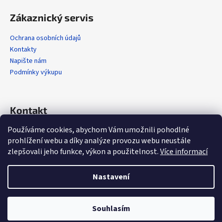
Zákaznický servis
Ochrana osobních údajů
Kontakty
Napište nám
Podmínky výkupu
Kontakt
Používáme cookies, abychom Vám umožnili pohodlné
info
@
alola.cz
prohlížení webu a díky analýze provozu webu neustále
+420 608 608 358
zlepšovali jeho funkce, výkon a použitelnost.
Více informací
https://www.facebook.com/alolaCZ
alola.cz/
Nastavení
Vytvořil Shoptet
Souhlasím
Copyright 2026
Alola.cz
. Všechna práva vyhrazena.