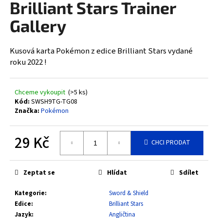
Brilliant Stars Trainer
a
Gallery
j
í
t
Kusová karta Pokémon z edice Brilliant Stars vydané
?
roku 2022 !
Chceme vykoupit
(>5 ks)
Kód:
SWSH9TG-TG08
Značka:
Pokémon
HLEDAT
29 Kč
CHCI PRODAT
D
Měrná
cena:
o
Zeptat se
Hlídat
Sdílet
p
o
Kategorie
:
Sword & Shield
r
Edice
:
Brilliant Stars
u
Jazyk
:
Angličtina