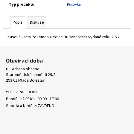
č
Typ produktu
:
Kusovka
u
j
e
Popis
Diskuze
m
e
Kusová karta Pokémon z edice Brilliant Stars vydané roku 2022 !
Z
SCARLET
á
&
Otevírací doba
VIOLET
p
NONHOLO
Adresa obchodu:
BULK
a
Staroměstské náměstí 29/5
t
0,20
293 01 Mladá Boleslav
Kč
í
!!OTEVÍRACÍ DOBA!!
Pondělí až Pátek: 09:00 - 17:00
Sobota a Neděle: ZAVŘENO