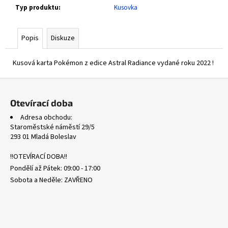
č
Typ produktu
:
Kusovka
u
j
e
Popis
Diskuze
m
e
Kusová karta Pokémon z edice Astral Radiance vydané roku 2022 !
Z
POR
á
090/088
Otevírací doba
ROWLET
p
-
Adresa obchodu:
PERFECT
a
Staroměstské náměstí 29/5
ORDER
t
293 01 Mladá Boleslav
87
í
Kč
!!OTEVÍRACÍ DOBA!!
Pondělí až Pátek: 09:00 - 17:00
Sobota a Neděle: ZAVŘENO