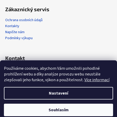
Zákaznický servis
Ochrana osobních údajů
Kontakty
Napište nám
Podmínky výkupu
Kontakt
Používáme cookies, abychom Vám umožnili pohodlné
info
@
alola.cz
prohlížení webu a díky analýze provozu webu neustále
+420 608 608 358
zlepšovali jeho funkce, výkon a použitelnost.
Více informací
https://www.facebook.com/alolaCZ
alola.cz/
Nastavení
Vytvořil Shoptet
Souhlasím
Copyright 2026
Alola.cz
. Všechna práva vyhrazena.