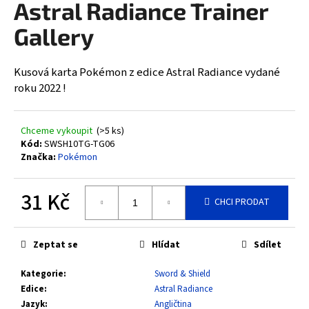
Astral Radiance Trainer
a
Gallery
j
í
t
Kusová karta Pokémon z edice Astral Radiance vydané
?
roku 2022 !
Chceme vykoupit
(>5 ks)
Kód:
SWSH10TG-TG06
Značka:
Pokémon
HLEDAT
31 Kč
CHCI PRODAT
D
Měrná
cena:
o
Zeptat se
Hlídat
Sdílet
p
o
Kategorie
:
Sword & Shield
r
Edice
:
Astral Radiance
u
Jazyk
:
Angličtina