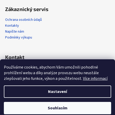
Zákaznický servis
Ochrana osobních údajů
Kontakty
Napište nám
Podmínky výkupu
Kontakt
Používáme cookies, abychom Vám umožnili pohodlné
info
@
alola.cz
prohlížení webu a díky analýze provozu webu neustále
+420 608 608 358
zlepšovali jeho funkce, výkon a použitelnost.
Více informací
https://www.facebook.com/alolaCZ
alola.cz/
Nastavení
Vytvořil Shoptet
Souhlasím
Copyright 2026
Alola.cz
. Všechna práva vyhrazena.