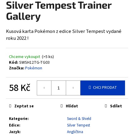
Silver Tempest Trainer
a
Gallery
j
í
t
Kusová karta Pokémon z edice Silver Tempest vydané
?
roku 2022 !
Chceme vykoupit
(>5 ks)
Kód:
SWSH12TG-TG03
Značka:
Pokémon
HLEDAT
58 Kč
CHCI PRODAT
D
Měrná
cena:
o
Zeptat se
Hlídat
Sdílet
p
o
Kategorie
:
Sword & Shield
r
Edice
:
Silver Tempest
u
Jazyk
:
Angličtina