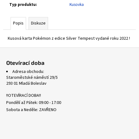
č
Typ produktu
:
Kusovka
u
j
e
Popis
Diskuze
m
e
Kusová karta Pokémon z edice Silver Tempest vydané roku 2022 !
Z
SVP
á
159
Otevírací doba
MAGNETON
p
-
Adresa obchodu:
BLACK
a
Staroměstské náměstí 29/5
STAR
t
293 01 Mladá Boleslav
PROMOS
í
16
!!OTEVÍRACÍ DOBA!!
Kč
Pondělí až Pátek: 09:00 - 17:00
Sobota a Neděle: ZAVŘENO