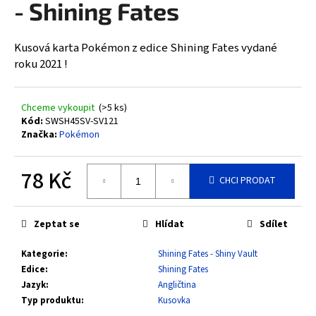
- Shining Fates
a
j
Kusová karta Pokémon z edice Shining Fates vydané
í
roku 2021 !
t
?
Chceme vykoupit
(>5 ks)
Kód:
SWSH45SV-SV121
Značka:
Pokémon
HLEDAT
78 Kč
CHCI PRODAT
Měrná
cena:
D
Zeptat se
Hlídat
Sdílet
o
Kategorie
:
Shining Fates - Shiny Vault
p
Edice
:
Shining Fates
o
Jazyk
:
Angličtina
r
Typ produktu
:
Kusovka
u