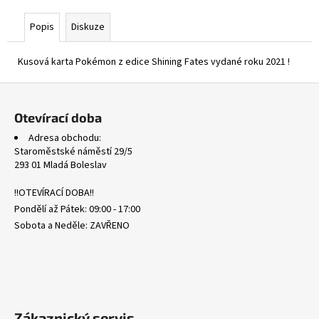
č
u
Popis
Diskuze
j
e
Kusová karta Pokémon z edice Shining Fates vydané roku 2021 !
m
e
Z
á
Otevírací doba
MEG
p
134/132
Adresa obchodu:
a
IVYSAUR
Staroměstské náměstí 29/5
-
t
293 01 Mladá Boleslav
MEGA
í
EVOLUTION
!!OTEVÍRACÍ DOBA!!
369
Pondělí až Pátek: 09:00 - 17:00
Kč
Sobota a Neděle: ZAVŘENO
Zákaznický servis