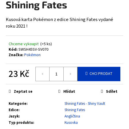
Shining Fates
a
j
Kusová karta Pokémon z edice Shining Fates vydané
í
roku 2021 !
t
?
Chceme vykoupit
(>5 ks)
Kód:
SWSH45SV-SV070
Značka:
Pokémon
HLEDAT
23 Kč
CHCI PRODAT
Měrná
cena:
D
Zeptat se
Hlídat
Sdílet
o
Kategorie
:
Shining Fates - Shiny Vault
p
Edice
:
Shining Fates
o
Jazyk
:
Angličtina
r
Typ produktu
:
Kusovka
u