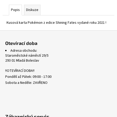
č
u
Popis
Diskuze
j
e
Kusová karta Pokémon z edice Shining Fates vydané roku 2021 !
m
e
Z
á
Otevírací doba
PFL
p
103/094
Adresa obchodu:
a
TOXTRICITY
Staroměstské náměstí 29/5
-
t
293 01 Mladá Boleslav
PHANTASMAL
í
FLAMES
!!OTEVÍRACÍ DOBA!!
19
Pondělí až Pátek: 09:00 - 17:00
Kč
Sobota a Neděle: ZAVŘENO
Zákaznický servis