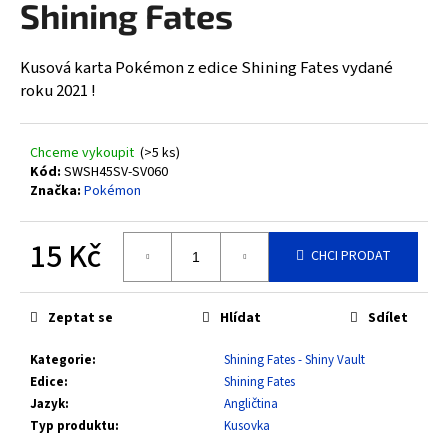
Shining Fates
a
j
Kusová karta Pokémon z edice Shining Fates vydané
í
roku 2021 !
t
?
Chceme vykoupit
(>5 ks)
Kód:
SWSH45SV-SV060
Značka:
Pokémon
HLEDAT
15 Kč
CHCI PRODAT
Měrná
cena:
D
Zeptat se
Hlídat
Sdílet
o
Kategorie
:
Shining Fates - Shiny Vault
p
Edice
:
Shining Fates
o
Jazyk
:
Angličtina
r
Typ produktu
:
Kusovka
u