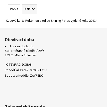
č
u
Popis
Diskuze
j
e
Kusová karta Pokémon z edice Shining Fates vydané roku 2021 !
m
e
Z
á
Otevírací doba
SVP
p
051
Adresa obchodu:
a
SNORLAX
Staroměstské náměstí 29/5
-
t
293 01 Mladá Boleslav
BLACK
í
STAR
!!OTEVÍRACÍ DOBA!!
PROMOS
Pondělí až Pátek: 09:00 - 17:00
330
Kč
Sobota a Neděle: ZAVŘENO
Zákaznický servis