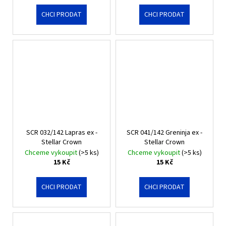
č
u
CHCI PRODAT
CHCI PRODAT
j
e
m
e
POR
104/088
MEGA
ZYGARDE
EX
-
SCR 032/142 Lapras ex -
SCR 041/142 Greninja ex -
PERFECT
Stellar Crown
Stellar Crown
ORDER
Chceme vykoupit
(>5 ks)
Chceme vykoupit
(>5 ks)
111
15 Kč
15 Kč
Kč
CHCI PRODAT
CHCI PRODAT