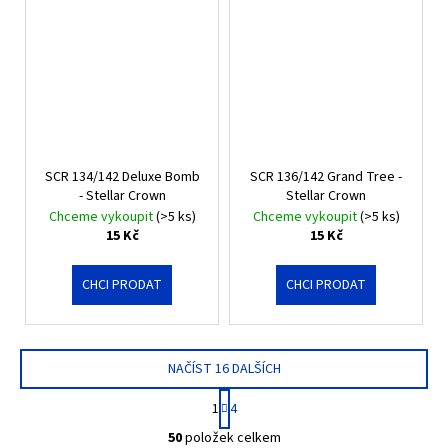
SCR 134/142 Deluxe Bomb
SCR 136/142 Grand Tree -
- Stellar Crown
Stellar Crown
Chceme vykoupit
(>5 ks)
Chceme vykoupit
(>5 ks)
15 Kč
15 Kč
CHCI PRODAT
CHCI PRODAT
NAČÍST 16 DALŠÍCH
S
1
4
t
O
r
50
položek celkem