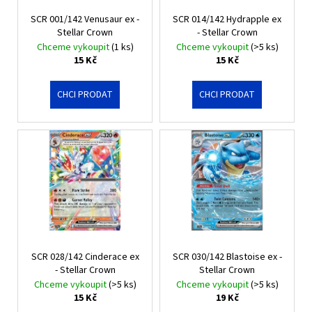
r
ů
a
SCR 001/142 Venusaur ex -
SCR 014/142 Hydrapple ex
o
Stellar Crown
- Stellar Crown
j
d
Chceme vykoupit
(1 ks)
Chceme vykoupit
(>5 ks)
í
u
15 Kč
15 Kč
t
k
?
t
CHCI PRODAT
CHCI PRODAT
ů
HLEDAT
D
o
p
SCR 028/142 Cinderace ex
SCR 030/142 Blastoise ex -
o
- Stellar Crown
Stellar Crown
r
Chceme vykoupit
(>5 ks)
Chceme vykoupit
(>5 ks)
u
15 Kč
19 Kč