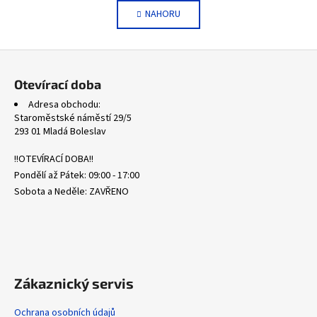
v
á
NAHORU
l
n
k
á
o
d
Z
v
a
á
á
c
Otevírací doba
n
p
í
í
Adresa obchodu:
p
a
Staroměstské náměstí 29/5
r
t
293 01 Mladá Boleslav
v
í
k
!!OTEVÍRACÍ DOBA!!
y
Pondělí až Pátek: 09:00 - 17:00
v
Sobota a Neděle: ZAVŘENO
ý
p
i
s
u
Zákaznický servis
Ochrana osobních údajů