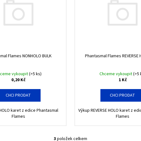
SVP 051 SNORLAX - BLACK STAR PROMOS
POR 104/088 MEGA
ORDER
330 Kč
112 Kč
smal Flames NONHOLO BULK
Phantasmal Flames REVERSE 
ceme vykoupit
(>5 ks)
Chceme vykoupit
(>5 
0,20 Kč
1 Kč
CHCI PRODAT
CHCI PRODAT
OLO karet z edice Phantasmal
Výkup REVERSE HOLO karet z edi
Flames
Flames
3
položek celkem