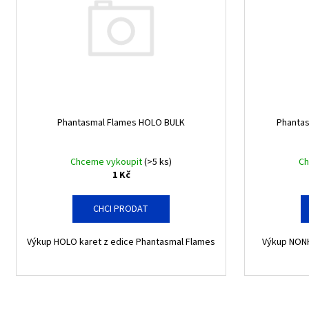
i
ASCENDED HEROES HOLO BULK
u
s
1 Kč
k
p
t
r
ů
o
d
u
Phantasmal Flames HOLO BULK
Phanta
k
t
Chceme vykoupit
(>5 ks)
Ch
ů
1 Kč
CHCI PRODAT
Výkup HOLO karet z edice Phantasmal Flames
Výkup NONH