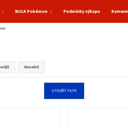
BULK Pokémon
Podmínky výkupu
Kamenn
ames
Co potřebujete najít?
HLEDAT
anější
Abecedně
Doporučujeme
OTEVŘÍT FILTR