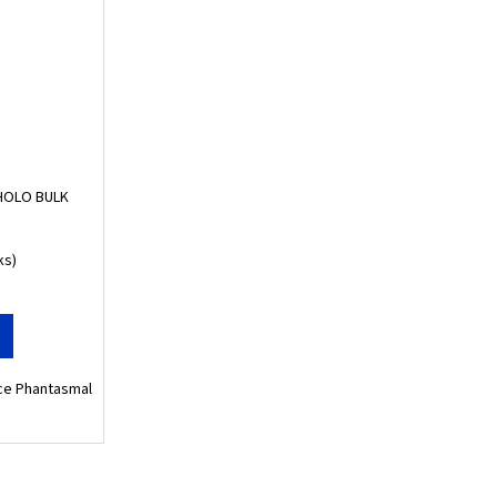
 ZYGARDE EX - PERFECT
HOLO BULK
ks)
ce Phantasmal