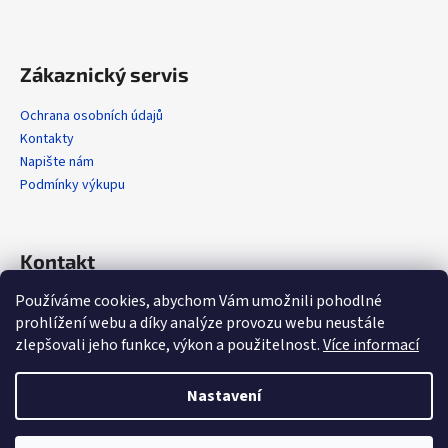
Zákaznický servis
Ochrana osobních údajů
Kontakty
Napište nám
Podmínky výkupu
Kontakt
Používáme cookies, abychom Vám umožnili pohodlné
info
@
alola.cz
prohlížení webu a díky analýze provozu webu neustále
+420 608 608 358
zlepšovali jeho funkce, výkon a použitelnost.
Více informací
https://www.facebook.com/alolaCZ
alola.cz/
Nastavení
Vytvořil Shoptet