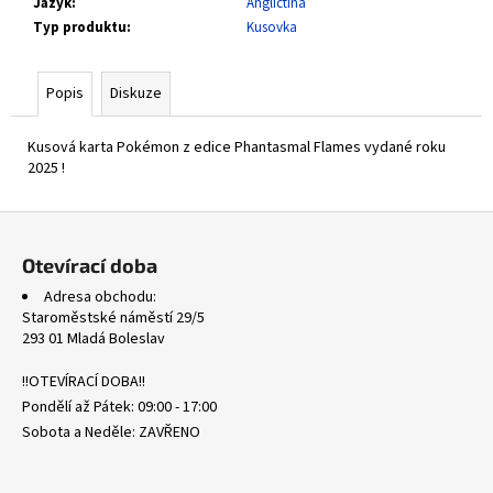
č
Jazyk
:
Angličtina
u
Typ produktu
:
Kusovka
j
e
Popis
Diskuze
m
e
Kusová karta Pokémon z edice Phantasmal Flames vydané roku
2025 !
WHT
101/086
Z
LITWICK
-
á
WHITE
Otevírací doba
p
FLARE
Adresa obchodu:
a
311
Staroměstské náměstí 29/5
Kč
t
293 01 Mladá Boleslav
í
!!OTEVÍRACÍ DOBA!!
Pondělí až Pátek: 09:00 - 17:00
Sobota a Neděle: ZAVŘENO