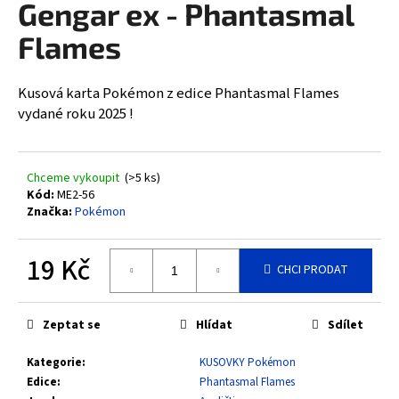
Gengar ex - Phantasmal
a
Flames
j
í
t
Kusová karta Pokémon z edice Phantasmal Flames
?
vydané roku 2025 !
Chceme vykoupit
(>5 ks)
Kód:
ME2-56
HLEDAT
Značka:
Pokémon
19 Kč
CHCI PRODAT
D
Měrná
o
cena:
p
Zeptat se
Hlídat
Sdílet
o
r
Kategorie
:
KUSOVKY Pokémon
u
Edice
:
Phantasmal Flames