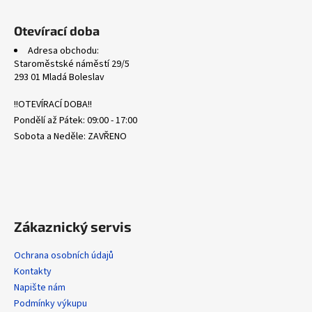
č
Z
u
á
Otevírací doba
j
p
e
Adresa obchodu:
a
m
Staroměstské náměstí 29/5
t
293 01 Mladá Boleslav
e
í
!!OTEVÍRACÍ DOBA!!
MEG
Pondělí až Pátek: 09:00 - 17:00
134/132
Sobota a Neděle: ZAVŘENO
IVYSAUR
-
MEGA
EVOLUTION
369
Kč
Zákaznický servis
Ochrana osobních údajů
Kontakty
Napište nám
Podmínky výkupu