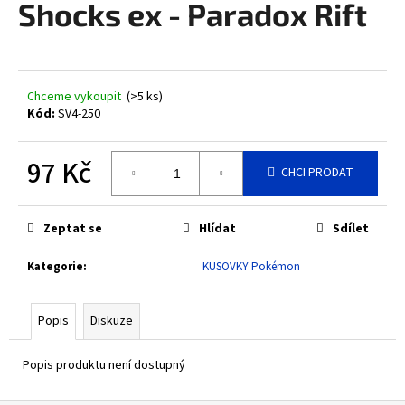
Shocks ex - Paradox Rift
a
j
í
t
Chceme vykoupit
(>5 ks)
?
Kód:
SV4-250
97 Kč
CHCI PRODAT
Měrná
HLEDAT
cena:
Zeptat se
Hlídat
Sdílet
Kategorie
:
KUSOVKY Pokémon
D
o
Popis
Diskuze
p
o
Popis produktu není dostupný
r
u