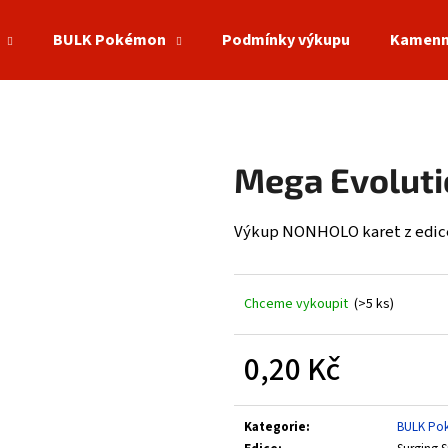
BULK Pokémon
Podmínky výkupu
Kamenn
Co potřebujete najít?
Mega Evolut
HLEDAT
Výkup NONHOLO karet z edic
Doporučujeme
Chceme vykoupit
(>5 ks)
0,20 Kč
Měrná
cena:
Kategorie
:
BULK Po