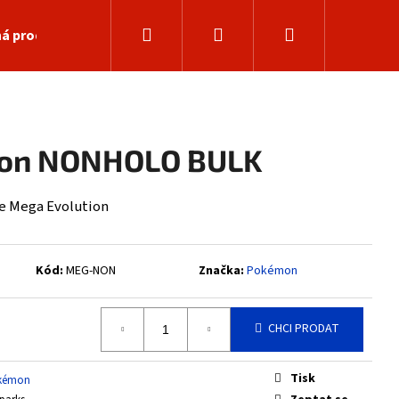
Hledat
Přihlášení
Nákupní
á prodejna
košík
ion NONHOLO BULK
e Mega Evolution
Kód:
MEG-NON
Značka:
Pokémon
CHCI PRODAT
Následující
Tisk
kémon