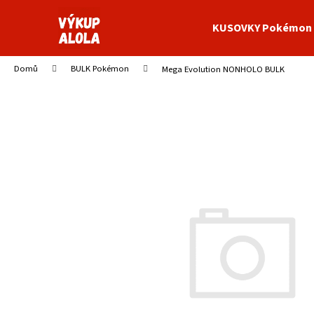
K
Přejít
na
o
KUSOVKY Pokémon
obsah
Zpět
Zpět
š
do
do
í
Domů
BULK Pokémon
Mega Evolution NONHOLO BULK
obchodu
obchodu
k