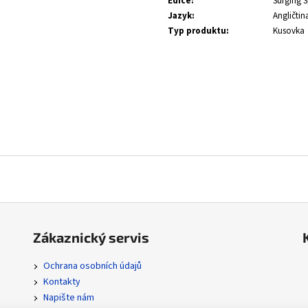
Edice
:
Surging S
SVP 051 SNORLAX - BLACK STAR PROMOS
POR 104/088 MEGA
ORDER
Jazyk
:
Angličtin
330 Kč
Typ produktu
:
Kusovka
112 Kč
Zákaznický servis
Ochrana osobních údajů
Kontakty
Napište nám