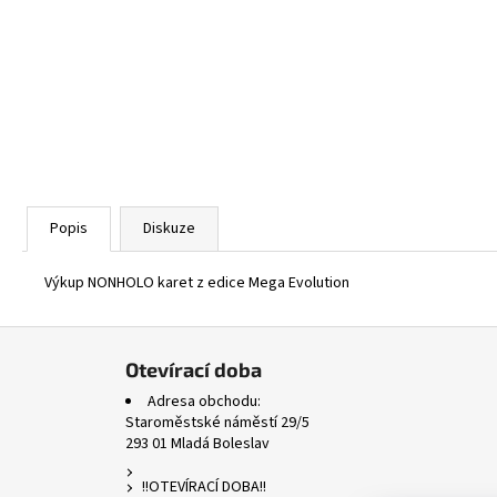
ASCENDED HEROES HOLO BULK
1 Kč
Popis
Diskuze
Výkup NONHOLO karet z edice Mega Evolution
Z
á
Otevírací doba
p
Adresa obchodu:
a
Staroměstské náměstí 29/5
293 01 Mladá Boleslav
t
í
!!OTEVÍRACÍ DOBA!!