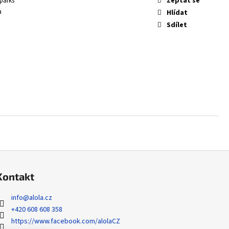
Zeptat se
parks
 ZYGARDE EX - PERFECT
a
Hlídat
Sdílet
Kontakt
info
@
alola.cz
+420 608 608 358
https://www.facebook.com/alolaCZ