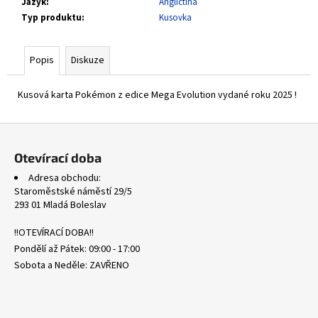
č
Jazyk
:
Angličtina
u
Typ produktu
:
Kusovka
j
e
Popis
Diskuze
m
e
Kusová karta Pokémon z edice Mega Evolution vydané roku 2025 !
SVP
Z
159
MAGNETON
á
Otevírací doba
-
p
BLACK
Adresa obchodu:
STAR
a
Staroměstské náměstí 29/5
PROMOS
t
293 01 Mladá Boleslav
17
í
Kč
!!OTEVÍRACÍ DOBA!!
Pondělí až Pátek: 09:00 - 17:00
Sobota a Neděle: ZAVŘENO