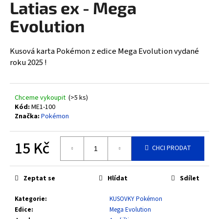
Latias ex - Mega
a
Evolution
j
í
t
Kusová karta Pokémon z edice Mega Evolution vydané
?
roku 2025 !
Chceme vykoupit
(>5 ks)
Kód:
ME1-100
HLEDAT
Značka:
Pokémon
15 Kč
CHCI PRODAT
D
Měrná
o
cena:
p
Zeptat se
Hlídat
Sdílet
o
r
Kategorie
:
KUSOVKY Pokémon
u
Edice
:
Mega Evolution