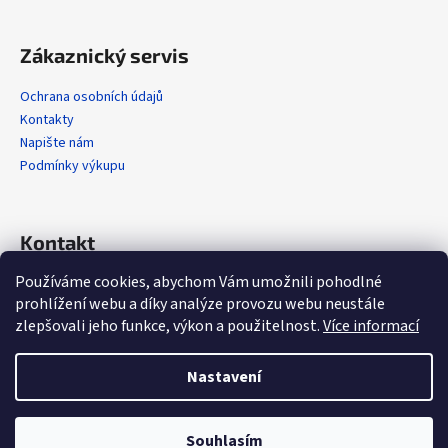
Zákaznický servis
Ochrana osobních údajů
Kontakty
Napište nám
Podmínky výkupu
Kontakt
Používáme cookies, abychom Vám umožnili pohodlné
info
@
alola.cz
prohlížení webu a díky analýze provozu webu neustále
+420 608 608 358
zlepšovali jeho funkce, výkon a použitelnost.
Více informací
https://www.facebook.com/alolaCZ
alola.cz/
Nastavení
Vytvořil Shoptet
Souhlasím
Copyright 2026
Alola.cz
. Všechna práva vyhrazena.