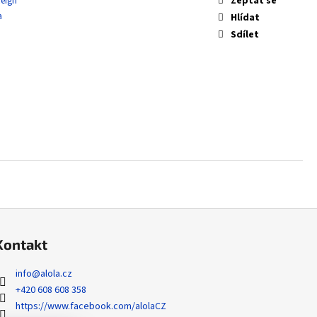
Zeptat se
Reign
 ZYGARDE EX - PERFECT
a
Hlídat
Sdílet
Kontakt
info
@
alola.cz
+420 608 608 358
https://www.facebook.com/alolaCZ