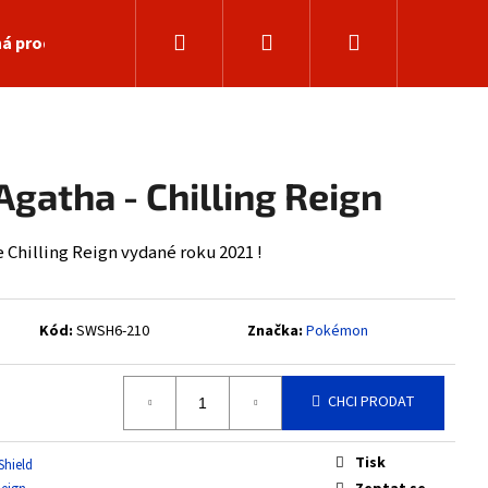
Hledat
Přihlášení
Nákupní
á prodejna
košík
gatha - Chilling Reign
Chilling Reign vydané roku 2021 !
Kód:
SWSH6-210
Značka:
Pokémon
CHCI PRODAT
Následující
Tisk
Shield