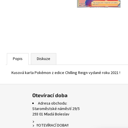
ASCENDED HEROES HOLO BULK
1 Kč
Popis
Diskuze
Kusová karta Pokémon z edice Chilling Reign vydané roku 2021 !
Z
á
Otevírací doba
p
Adresa obchodu:
a
Staroměstské náměstí 29/5
293 01 Mladá Boleslav
t
í
!!OTEVÍRACÍ DOBA!!