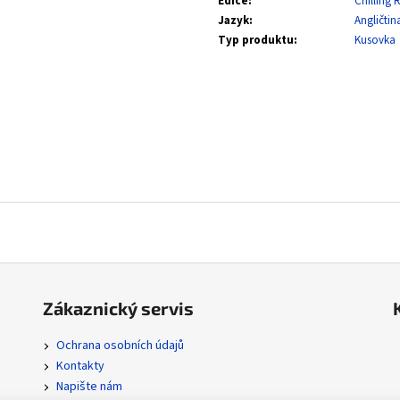
Edice
:
Chilling 
SVP 051 SNORLAX - BLACK STAR PROMOS
POR 104/088 MEGA
ORDER
Jazyk
:
Angličtin
330 Kč
Typ produktu
:
Kusovka
112 Kč
Zákaznický servis
Ochrana osobních údajů
Kontakty
Napište nám