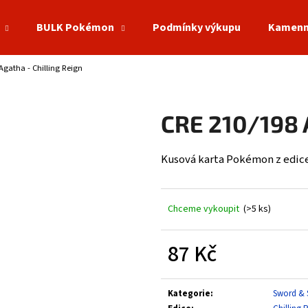
BULK Pokémon
Podmínky výkupu
Kamenn
Agatha - Chilling Reign
Co potřebujete najít?
CRE 210/198 A
HLEDAT
Kusová karta Pokémon z edice 
Doporučujeme
Chceme vykoupit
(>5 ks)
87 Kč
Měrná
cena:
Kategorie
:
Sword & 