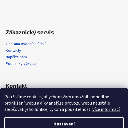
ý
p
i
s
u
Zákaznický servis
Ochrana osobních údajů
Kontakty
Napište nám
Podmínky výkupu
Kontakt
Používáme cookies, abychom Vám umožnili pohodlné
info
@
alola.cz
prohlížení webu a díky analýze provozu webu neustále
+420 608 608 358
zlepšovali jeho funkce, výkon a použitelnost.
Více informací
https://www.facebook.com/alolaCZ
alola.cz/
Nastavení