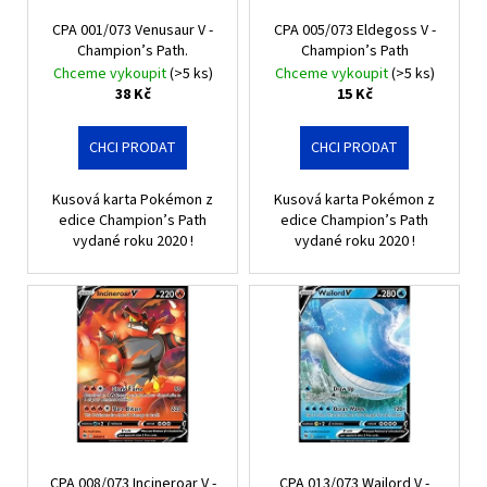
r
ů
a
CPA 001/073 Venusaur V -
CPA 005/073 Eldegoss V -
o
Champion’s Path.
Champion’s Path
j
d
Chceme vykoupit
(>5 ks)
Chceme vykoupit
(>5 ks)
í
u
38 Kč
15 Kč
t
k
?
t
CHCI PRODAT
CHCI PRODAT
ů
Kusová karta Pokémon z
Kusová karta Pokémon z
edice Champion’s Path
edice Champion’s Path
vydané roku 2020 !
vydané roku 2020 !
HLEDAT
D
o
p
o
r
u
CPA 008/073 Incineroar V -
CPA 013/073 Wailord V -