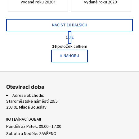
vydané roku 2020 !
vydané roku 2020 !
NAČÍST 10 DALŠÍCH
S
1
2
t
O
r
26
položek celkem
v
á
NAHORU
l
n
k
á
o
d
Z
v
a
á
á
c
Otevírací doba
n
p
í
í
Adresa obchodu:
p
a
Staroměstské náměstí 29/5
r
t
293 01 Mladá Boleslav
v
í
k
!!OTEVÍRACÍ DOBA!!
y
Pondělí až Pátek: 09:00 - 17:00
v
Sobota a Neděle: ZAVŘENO