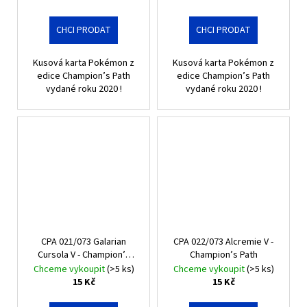
CHCI PRODAT
CHCI PRODAT
Kusová karta Pokémon z
Kusová karta Pokémon z
edice Champion’s Path
edice Champion’s Path
vydané roku 2020 !
vydané roku 2020 !
CPA 021/073 Galarian
CPA 022/073 Alcremie V -
Cursola V - Champion’s
Champion’s Path
Path
Chceme vykoupit
(>5 ks)
Chceme vykoupit
(>5 ks)
15 Kč
15 Kč