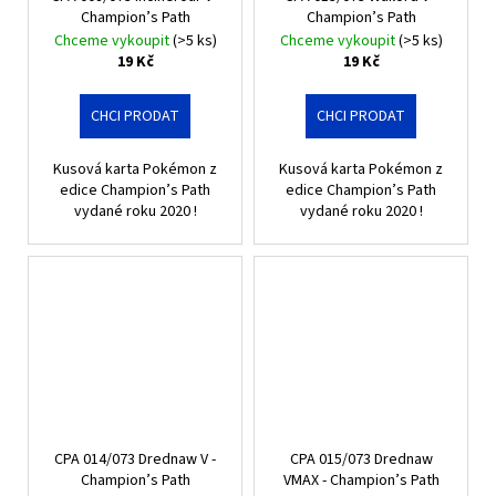
č
Champion’s Path
Champion’s Path
u
Chceme vykoupit
(>5 ks)
Chceme vykoupit
(>5 ks)
j
19 Kč
19 Kč
e
m
CHCI PRODAT
CHCI PRODAT
e
Kusová karta Pokémon z
Kusová karta Pokémon z
MEGA
edice Champion’s Path
edice Champion’s Path
EVOLUTION
vydané roku 2020 !
vydané roku 2020 !
HOLO
BULK
1
Kč
CPA 014/073 Drednaw V -
CPA 015/073 Drednaw
Champion’s Path
VMAX - Champion’s Path