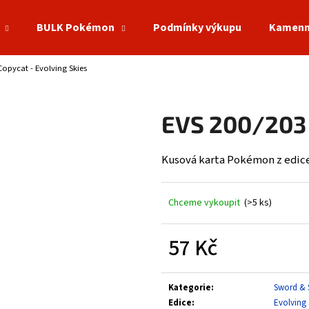
BULK Pokémon
Podmínky výkupu
Kamenn
Copycat - Evolving Skies
Co potřebujete najít?
EVS 200/203 
HLEDAT
Kusová karta Pokémon z edice
Doporučujeme
Chceme vykoupit
(>5 ks)
57 Kč
Měrná
cena:
Kategorie
:
Sword & 
Edice
:
Evolving 