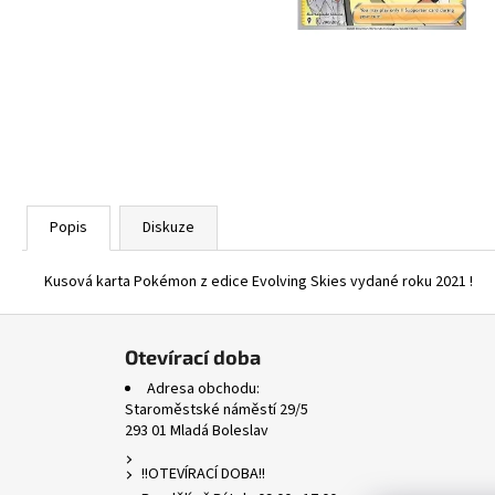
ASCENDED HEROES HOLO BULK
1 Kč
Popis
Diskuze
Kusová karta Pokémon z edice Evolving Skies vydané roku 2021 !
Z
á
Otevírací doba
p
Adresa obchodu:
a
Staroměstské náměstí 29/5
293 01 Mladá Boleslav
t
í
!!OTEVÍRACÍ DOBA!!