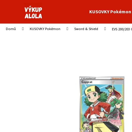
K
Přejít
na
o
KUSOVKY Pokémon
obsah
Zpět
Zpět
š
do
do
í
Domů
KUSOVKY Pokémon
Sword & Shield
EVS 200/203 
obchodu
obchodu
k