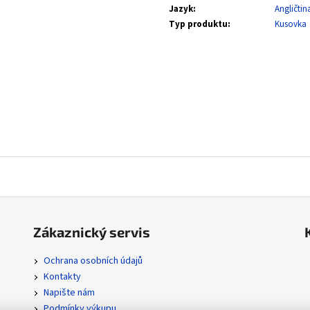
SVP 051 SNORLAX - BLACK STAR PROMOS
POR 104/088 MEGA
Jazyk
:
Angličtin
ORDER
330 Kč
Typ produktu
:
Kusovka
112 Kč
Zákaznický servis
Ochrana osobních údajů
Kontakty
Napište nám
Podmínky výkupu