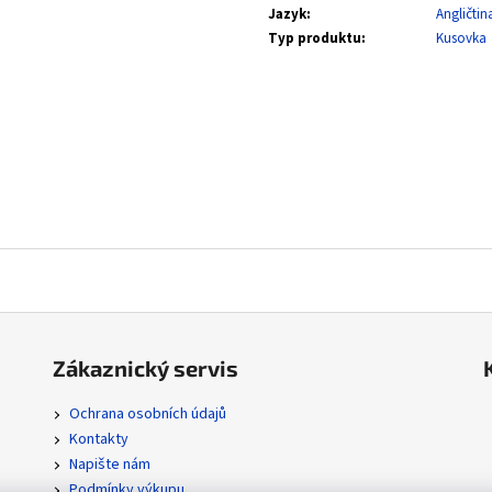
ASCENDED HEROES REVERSE HOLO BULK
MEGA EVOLUTION
Jazyk
:
Angličtin
2 Kč
0,20 Kč
Typ produktu
:
Kusovka
Zákaznický servis
Ochrana osobních údajů
Kontakty
Napište nám
Podmínky výkupu