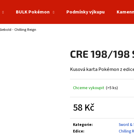
BULK Pokémon
Podmínky výkupu
Kamenn
Siebold - Chilling Reign
Co potřebujete najít?
CRE 198/198 S
HLEDAT
Kusová karta Pokémon z edice 
Doporučujeme
Chceme vykoupit
(>5 ks)
58 Kč
Měrná
cena:
Kategorie
:
Sword & 
Edice
:
Chilling 