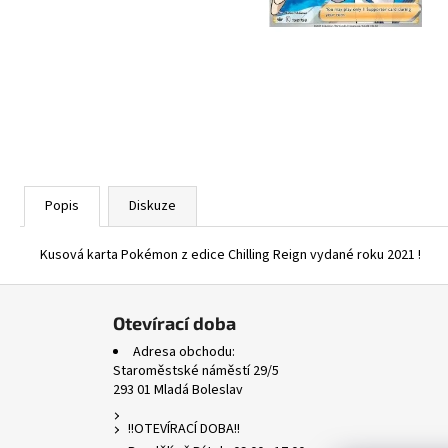
ASCENDED HEROES HOLO BULK
1 Kč
Popis
Diskuze
Kusová karta Pokémon z edice Chilling Reign vydané roku 2021 !
Z
á
Otevírací doba
p
Adresa obchodu:
a
Staroměstské náměstí 29/5
293 01 Mladá Boleslav
t
í
!!OTEVÍRACÍ DOBA!!