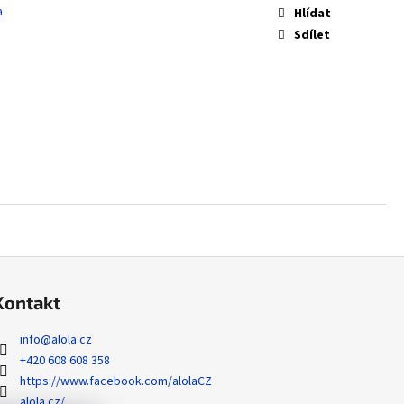
 NONHOLO BULK
a
Hlídat
Sdílet
Kontakt
info
@
alola.cz
+420 608 608 358
https://www.facebook.com/alolaCZ
alola.cz/