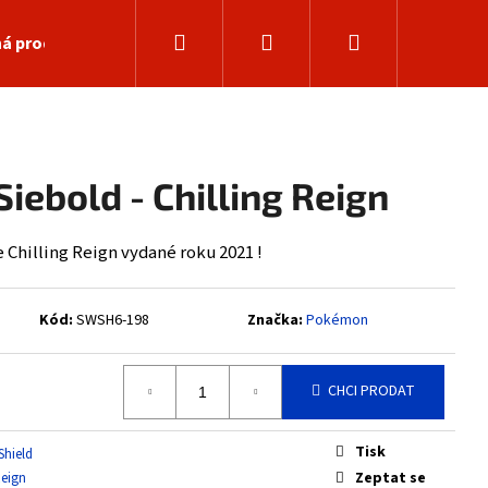
Hledat
Přihlášení
Nákupní
á prodejna
košík
iebold - Chilling Reign
Chilling Reign vydané roku 2021 !
Kód:
SWSH6-198
Značka:
Pokémon
CHCI PRODAT
Následující
Tisk
Shield
Zeptat se
Reign