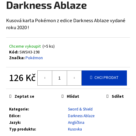
Darkness Ablaze
a
j
Kusová karta Pokémon z edice Darkness Ablaze vydané
í
roku 2020 !
t
?
Chceme vykoupit
(>5 ks)
Kód:
SWSH3-198
Značka:
Pokémon
HLEDAT
126 Kč
CHCI PRODAT
Měrná
cena:
D
Zeptat se
Hlídat
Sdílet
o
Kategorie
:
Sword & Shield
p
Edice
:
Darkness Ablaze
o
Jazyk
:
Angličtina
r
Typ produktu
:
Kusovka
u