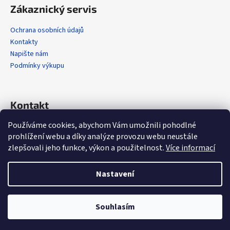
Zákaznický servis
Ochrana osobních údajů
Kontakty
Napište nám
Podmínky výkupu
Kontakt
Používáme cookies, abychom Vám umožnili pohodlné
info
@
alola.cz
prohlížení webu a díky analýze provozu webu neustále
+420 608 608 358
zlepšovali jeho funkce, výkon a použitelnost.
Více informací
https://www.facebook.com/alolaCZ
alola.cz/
Nastavení
Vytvořil Shoptet
Souhlasím
Copyright 2026
Alola.cz
. Všechna práva vyhrazena.