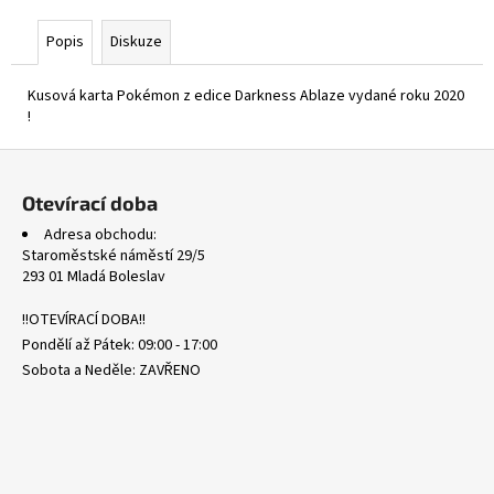
č
u
Popis
Diskuze
j
e
Kusová karta Pokémon z edice Darkness Ablaze vydané roku 2020
m
!
e
Z
á
SVP
Otevírací doba
075
p
MIMIKYU
Adresa obchodu:
a
-
Staroměstské náměstí 29/5
BLACK
t
293 01 Mladá Boleslav
STAR
PROMOS
í
!!OTEVÍRACÍ DOBA!!
175
Pondělí až Pátek: 09:00 - 17:00
Kč
Sobota a Neděle: ZAVŘENO