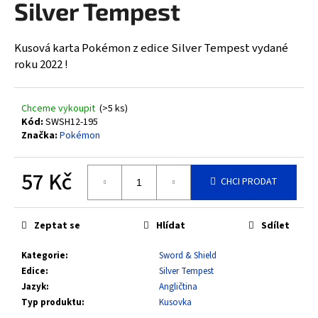
Silver Tempest
a
j
Kusová karta Pokémon z edice Silver Tempest vydané
í
roku 2022 !
t
?
Chceme vykoupit
(>5 ks)
Kód:
SWSH12-195
Značka:
Pokémon
HLEDAT
57 Kč
CHCI PRODAT
Měrná
cena:
D
Zeptat se
Hlídat
Sdílet
o
Kategorie
:
Sword & Shield
p
Edice
:
Silver Tempest
o
Jazyk
:
Angličtina
r
Typ produktu
:
Kusovka
u