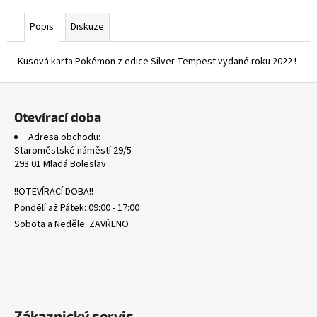
č
u
Popis
Diskuze
j
e
Kusová karta Pokémon z edice Silver Tempest vydané roku 2022 !
m
e
Z
á
Otevírací doba
POR
p
104/088
Adresa obchodu:
a
MEGA
Staroměstské náměstí 29/5
ZYGARDE
t
293 01 Mladá Boleslav
EX
í
-
!!OTEVÍRACÍ DOBA!!
PERFECT
ORDER
Pondělí až Pátek: 09:00 - 17:00
112
Sobota a Neděle: ZAVŘENO
Kč
Zákaznický servis