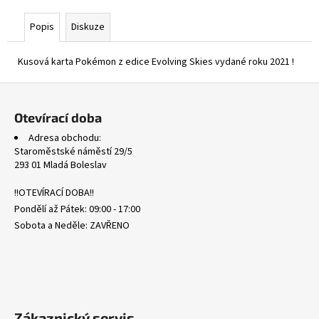
č
u
Popis
Diskuze
j
e
Kusová karta Pokémon z edice Evolving Skies vydané roku 2021 !
m
e
Z
á
Otevírací doba
PFL
p
103/094
Adresa obchodu:
a
TOXTRICITY
Staroměstské náměstí 29/5
-
t
293 01 Mladá Boleslav
PHANTASMAL
í
FLAMES
!!OTEVÍRACÍ DOBA!!
19
Pondělí až Pátek: 09:00 - 17:00
Kč
Sobota a Neděle: ZAVŘENO
Zákaznický servis