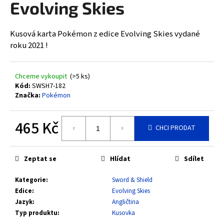
Evolving Skies
a
j
Kusová karta Pokémon z edice Evolving Skies vydané
í
roku 2021 !
t
?
Chceme vykoupit
(>5 ks)
Kód:
SWSH7-182
Značka:
Pokémon
HLEDAT
465 Kč
CHCI PRODAT
Měrná
cena:
D
Zeptat se
Hlídat
Sdílet
o
Kategorie
:
Sword & Shield
p
Edice
:
Evolving Skies
o
Jazyk
:
Angličtina
r
Typ produktu
:
Kusovka
u