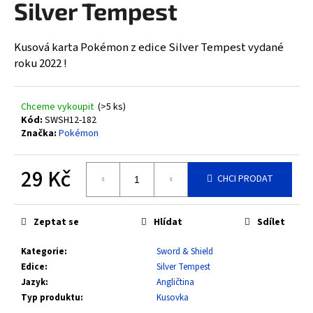
Silver Tempest
a
j
Kusová karta Pokémon z edice Silver Tempest vydané
í
roku 2022 !
t
?
Chceme vykoupit
(>5 ks)
Kód:
SWSH12-182
Značka:
Pokémon
HLEDAT
29 Kč
CHCI PRODAT
Měrná
cena:
D
Zeptat se
Hlídat
Sdílet
o
Kategorie
:
Sword & Shield
p
Edice
:
Silver Tempest
o
Jazyk
:
Angličtina
r
Typ produktu
:
Kusovka
u