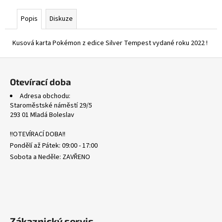
č
u
Popis
Diskuze
j
e
Kusová karta Pokémon z edice Silver Tempest vydané roku 2022 !
m
e
Z
á
Otevírací doba
MEGA
p
EVOLUTION
Adresa obchodu:
a
REVERSE
Staroměstské náměstí 29/5
HOLO
t
293 01 Mladá Boleslav
BULK
í
1
!!OTEVÍRACÍ DOBA!!
Kč
Pondělí až Pátek: 09:00 - 17:00
Sobota a Neděle: ZAVŘENO
Zákaznický servis