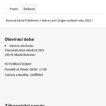
č
u
Popis
Diskuze
j
e
Kusová karta Pokémon z edice Lost Origin vydané roku 2022 !
m
e
Z
á
Otevírací doba
SVP
p
075
Adresa obchodu:
a
MIMIKYU
Staroměstské náměstí 29/5
-
t
293 01 Mladá Boleslav
BLACK
í
STAR
!!OTEVÍRACÍ DOBA!!
PROMOS
Pondělí až Pátek: 09:00 - 17:00
175
Kč
Sobota a Neděle: ZAVŘENO
Zákaznický servis