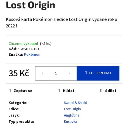
Lost Origin
a
j
Kusová karta Pokémon z edice Lost Origin vydané roku
í
2022 !
t
?
Chceme vykoupit
(>5 ks)
Kód:
SWSH11-181
Značka:
Pokémon
HLEDAT
35 Kč
CHCI PRODAT
Měrná
cena:
D
Zeptat se
Hlídat
Sdílet
o
Kategorie
:
Sword & Shield
p
Edice
:
Lost Origin
o
Jazyk
:
Angličtina
r
Typ produktu
:
Kusovka
u