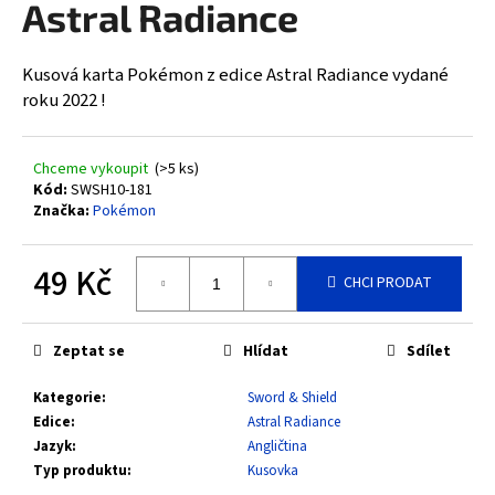
Astral Radiance
a
j
Kusová karta Pokémon z edice Astral Radiance vydané
í
roku 2022 !
t
?
Chceme vykoupit
(>5 ks)
Kód:
SWSH10-181
Značka:
Pokémon
HLEDAT
49 Kč
CHCI PRODAT
Měrná
cena:
D
Zeptat se
Hlídat
Sdílet
o
Kategorie
:
Sword & Shield
p
Edice
:
Astral Radiance
o
Jazyk
:
Angličtina
r
Typ produktu
:
Kusovka
u