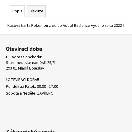
č
u
Popis
Diskuze
j
e
Kusová karta Pokémon z edice Astral Radiance vydané roku 2022 !
m
e
Z
á
Otevírací doba
SVP
p
075
Adresa obchodu:
a
MIMIKYU
Staroměstské náměstí 29/5
-
t
293 01 Mladá Boleslav
BLACK
í
STAR
!!OTEVÍRACÍ DOBA!!
PROMOS
Pondělí až Pátek: 09:00 - 17:00
175
Kč
Sobota a Neděle: ZAVŘENO
Zákaznický servis