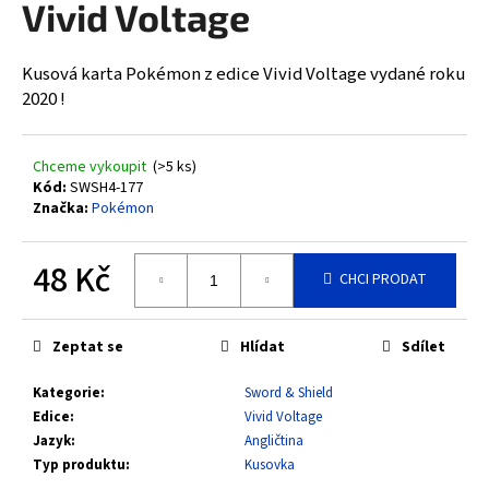
Vivid Voltage
a
j
Kusová karta Pokémon z edice Vivid Voltage vydané roku
í
2020 !
t
?
Chceme vykoupit
(>5 ks)
Kód:
SWSH4-177
Značka:
Pokémon
HLEDAT
48 Kč
CHCI PRODAT
Měrná
cena:
D
Zeptat se
Hlídat
Sdílet
o
Kategorie
:
Sword & Shield
p
Edice
:
Vivid Voltage
o
Jazyk
:
Angličtina
r
Typ produktu
:
Kusovka
u