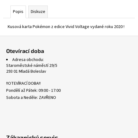
č
u
Popis
Diskuze
j
e
Kusová karta Pokémon z edice Vivid Voltage vydané roku 2020 !
m
e
Z
á
Otevírací doba
ASCENDED
p
HEROES
Adresa obchodu:
a
REVERSE
Staroměstské náměstí 29/5
HOLO
t
293 01 Mladá Boleslav
BULK
í
2
!!OTEVÍRACÍ DOBA!!
Kč
Pondělí až Pátek: 09:00 - 17:00
Sobota a Neděle: ZAVŘENO
Zákaznický servis