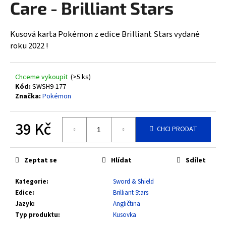
Care - Brilliant Stars
a
j
Kusová karta Pokémon z edice Brilliant Stars vydané
í
roku 2022 !
t
?
Chceme vykoupit
(>5 ks)
Kód:
SWSH9-177
Značka:
Pokémon
HLEDAT
39 Kč
CHCI PRODAT
Měrná
cena:
D
Zeptat se
Hlídat
Sdílet
o
Kategorie
:
Sword & Shield
p
Edice
:
Brilliant Stars
o
Jazyk
:
Angličtina
r
Typ produktu
:
Kusovka
u