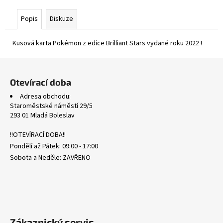
č
u
Popis
Diskuze
j
e
Kusová karta Pokémon z edice Brilliant Stars vydané roku 2022 !
m
e
Z
á
Otevírací doba
MEG
p
134/132
Adresa obchodu:
a
IVYSAUR
Staroměstské náměstí 29/5
-
t
293 01 Mladá Boleslav
MEGA
í
EVOLUTION
!!OTEVÍRACÍ DOBA!!
369
Pondělí až Pátek: 09:00 - 17:00
Kč
Sobota a Neděle: ZAVŘENO
Zákaznický servis