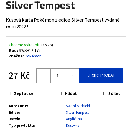
Silver Tempest
a
j
Kusová karta Pokémon z edice Silver Tempest vydané
í
roku 2022 !
t
?
Chceme vykoupit
(>5 ks)
Kód:
SWSH12-175
Značka:
Pokémon
HLEDAT
27 Kč
CHCI PRODAT
Měrná
cena:
D
Zeptat se
Hlídat
Sdílet
o
Kategorie
:
Sword & Shield
p
Edice
:
Silver Tempest
o
Jazyk
:
Angličtina
r
Typ produktu
:
Kusovka
u