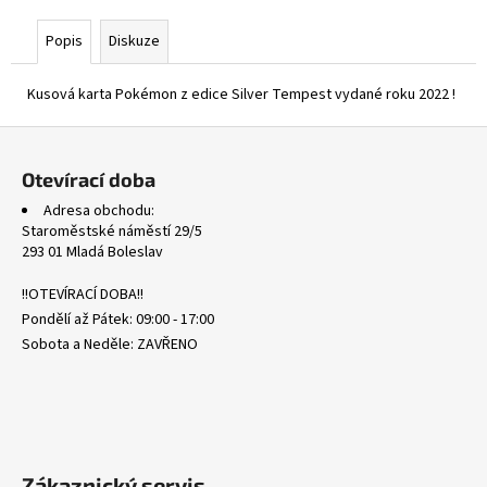
č
u
Popis
Diskuze
j
e
Kusová karta Pokémon z edice Silver Tempest vydané roku 2022 !
m
e
Z
á
Otevírací doba
ASCENDED
p
HEROES
Adresa obchodu:
a
HOLO
Staroměstské náměstí 29/5
BULK
t
293 01 Mladá Boleslav
1
í
Kč
!!OTEVÍRACÍ DOBA!!
Pondělí až Pátek: 09:00 - 17:00
Sobota a Neděle: ZAVŘENO
Zákaznický servis