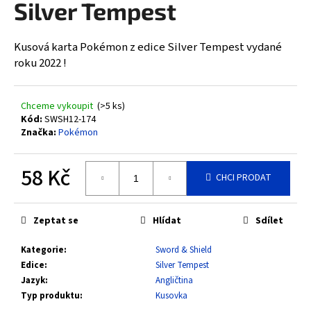
Silver Tempest
a
j
Kusová karta Pokémon z edice Silver Tempest vydané
í
roku 2022 !
t
?
Chceme vykoupit
(>5 ks)
Kód:
SWSH12-174
Značka:
Pokémon
HLEDAT
58 Kč
CHCI PRODAT
Měrná
cena:
D
Zeptat se
Hlídat
Sdílet
o
Kategorie
:
Sword & Shield
p
Edice
:
Silver Tempest
o
Jazyk
:
Angličtina
r
Typ produktu
:
Kusovka
u