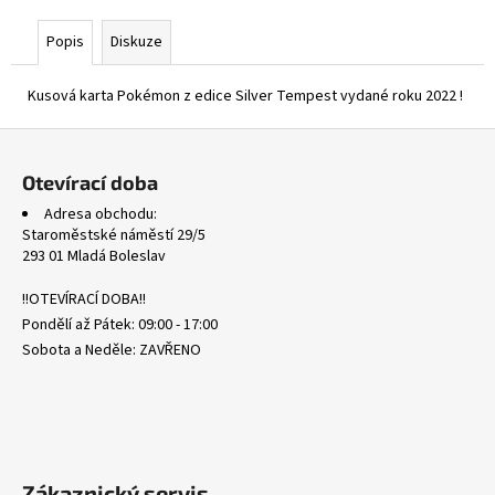
č
u
Popis
Diskuze
j
e
Kusová karta Pokémon z edice Silver Tempest vydané roku 2022 !
m
e
Z
á
Otevírací doba
POR
p
090/088
Adresa obchodu:
a
ROWLET
Staroměstské náměstí 29/5
-
t
293 01 Mladá Boleslav
PERFECT
í
ORDER
!!OTEVÍRACÍ DOBA!!
87
Pondělí až Pátek: 09:00 - 17:00
Kč
Sobota a Neděle: ZAVŘENO
Zákaznický servis