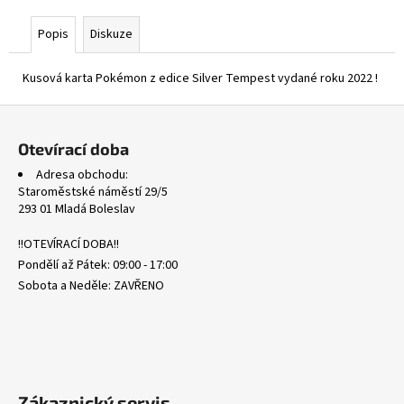
č
u
Popis
Diskuze
j
e
Kusová karta Pokémon z edice Silver Tempest vydané roku 2022 !
m
e
Z
á
Otevírací doba
ASCENDED
p
HEROES
Adresa obchodu:
a
NONHOLO
Staroměstské náměstí 29/5
BULK
t
293 01 Mladá Boleslav
0,35
í
Kč
!!OTEVÍRACÍ DOBA!!
Pondělí až Pátek: 09:00 - 17:00
Sobota a Neděle: ZAVŘENO
Zákaznický servis