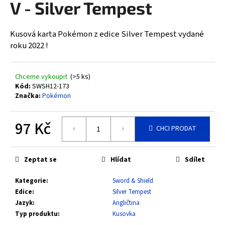
V - Silver Tempest
a
j
Kusová karta Pokémon z edice Silver Tempest vydané
í
roku 2022 !
t
?
Chceme vykoupit
(>5 ks)
Kód:
SWSH12-173
Značka:
Pokémon
HLEDAT
97 Kč
CHCI PRODAT
Měrná
cena:
D
Zeptat se
Hlídat
Sdílet
o
Kategorie
:
Sword & Shield
p
Edice
:
Silver Tempest
o
Jazyk
:
Angličtina
r
Typ produktu
:
Kusovka
u