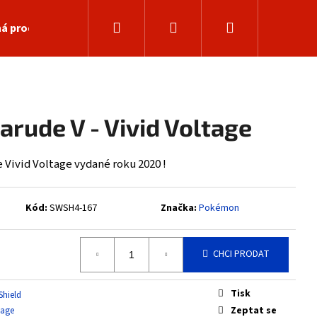
Hledat
Přihlášení
Nákupní
á prodejna
košík
arude V - Vivid Voltage
Vivid Voltage vydané roku 2020 !
Kód:
SWSH4-167
Značka:
Pokémon
CHCI PRODAT
Následující
Tisk
Shield
Zeptat se
tage