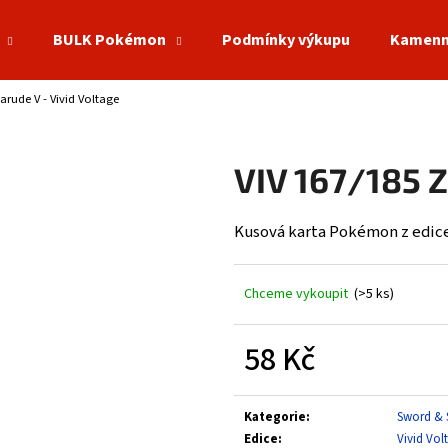
BULK Pokémon
Podmínky výkupu
Kamenn
arude V - Vivid Voltage
Co potřebujete najít?
VIV 167/185 Z
HLEDAT
Kusová karta Pokémon z edice 
Doporučujeme
Chceme vykoupit
(>5 ks)
58 Kč
Měrná
cena:
Kategorie
:
Sword & 
Edice
:
Vivid Vol