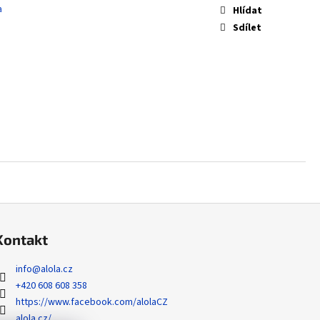
 ZYGARDE EX - PERFECT
a
Hlídat
Sdílet
Kontakt
info
@
alola.cz
+420 608 608 358
https://www.facebook.com/alolaCZ
alola.cz/