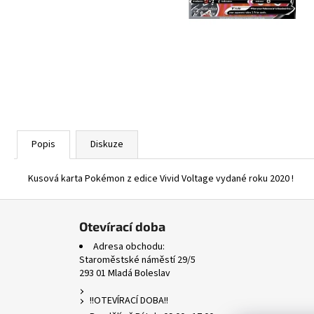
ASCENDED HEROES HOLO BULK
1 Kč
Popis
Diskuze
Kusová karta Pokémon z edice Vivid Voltage vydané roku 2020 !
Z
á
Otevírací doba
p
Adresa obchodu:
a
Staroměstské náměstí 29/5
293 01 Mladá Boleslav
t
í
!!OTEVÍRACÍ DOBA!!