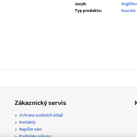
SVP 051 SNORLAX - BLACK STAR PROMOS
POR 104/088 MEGA
Jazyk
:
Angličtin
ORDER
329 Kč
Typ produktu
:
Kusovka
111 Kč
Zákaznický servis
Ochrana osobních údajů
Kontakty
Napište nám
Podmínky výkupu