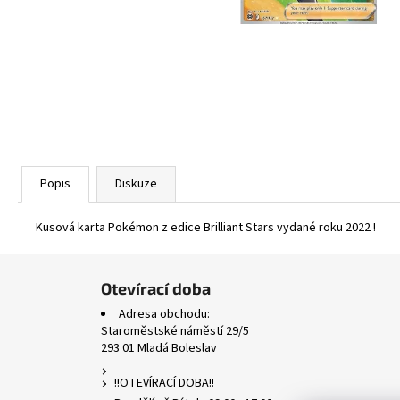
ASCENDED HEROES HOLO BULK
1 Kč
Popis
Diskuze
Kusová karta Pokémon z edice Brilliant Stars vydané roku 2022 !
Z
á
Otevírací doba
p
Adresa obchodu:
a
Staroměstské náměstí 29/5
293 01 Mladá Boleslav
t
í
!!OTEVÍRACÍ DOBA!!