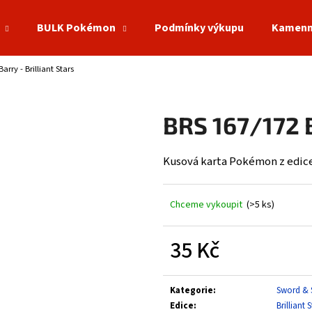
BULK Pokémon
Podmínky výkupu
Kamenn
arry - Brilliant Stars
Co potřebujete najít?
BRS 167/172 B
HLEDAT
Kusová karta Pokémon z edice 
Doporučujeme
Chceme vykoupit
(>5 ks)
35 Kč
Měrná
cena:
Kategorie
:
Sword & 
Edice
:
Brilliant 