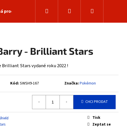
Hledat
Přihlášení
Nákupní
á prodejna
košík
arry - Brilliant Stars
Brilliant Stars vydané roku 2022 !
Kód:
SWSH9-167
Značka:
Pokémon
CHCI PRODAT
Následující
Tisk
Shield
Zeptat se
Stars