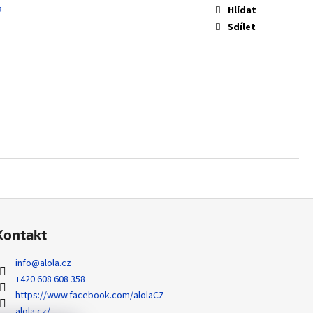
 ZYGARDE EX - PERFECT
a
Hlídat
Sdílet
Kontakt
info
@
alola.cz
+420 608 608 358
https://www.facebook.com/alolaCZ
alola.cz/