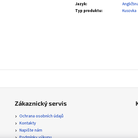
SVP 051 SNORLAX - BLACK STAR PROMOS
POR 104/088 MEGA
Jazyk
:
Angličtin
ORDER
330 Kč
Typ produktu
:
Kusovka
112 Kč
Zákaznický servis
Ochrana osobních údajů
Kontakty
Napište nám
Podmínky výkupu