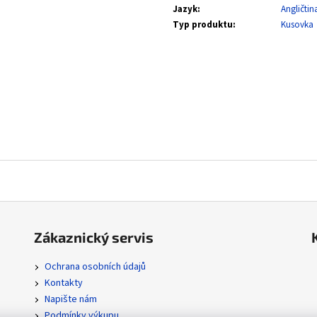
SVP 051 SNORLAX - BLACK STAR PROMOS
POR 104/088 MEGA
Jazyk
:
Angličtin
ORDER
330 Kč
Typ produktu
:
Kusovka
112 Kč
Zákaznický servis
Ochrana osobních údajů
Kontakty
Napište nám
Podmínky výkupu