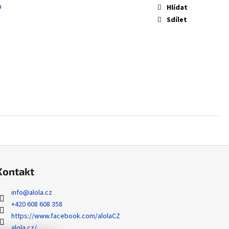
 ZYGARDE EX - PERFECT
a
Hlídat
Sdílet
Kontakt
info
@
alola.cz
+420 608 608 358
https://www.facebook.com/alolaCZ
alola.cz/