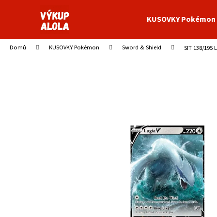
K
Přejít
na
o
KUSOVKY Pokémon
obsah
Zpět
Zpět
š
do
do
í
Domů
KUSOVKY Pokémon
Sword & Shield
SIT 138/195 L
obchodu
obchodu
k