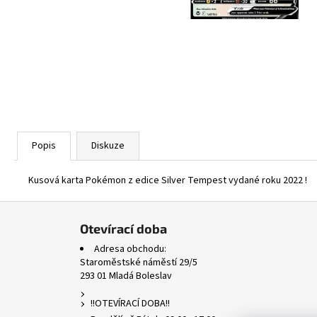
ASCENDED HEROES HOLO BULK
1 Kč
Popis
Diskuze
Kusová karta Pokémon z edice Silver Tempest vydané roku 2022 !
Z
á
Otevírací doba
p
Adresa obchodu:
a
Staroměstské náměstí 29/5
293 01 Mladá Boleslav
t
í
!!OTEVÍRACÍ DOBA!!