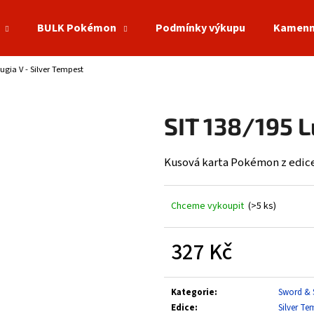
BULK Pokémon
Podmínky výkupu
Kamenn
ugia V - Silver Tempest
Co potřebujete najít?
SIT 138/195 L
HLEDAT
Kusová karta Pokémon z edice
Doporučujeme
Chceme vykoupit
(>5 ks)
327 Kč
Měrná
cena:
Kategorie
:
Sword & 
Edice
:
Silver Te