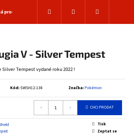
Hledat
Přihlášení
Nákupní
á prodejna
košík
ugia V - Silver Tempest
 Silver Tempest vydané roku 2022 !
Kód:
SWSH12-138
Značka:
Pokémon
CHCI PRODAT
Následující
Tisk
Shield
Zeptat se
mpest