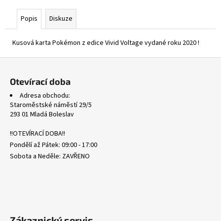
č
u
Popis
Diskuze
j
e
Kusová karta Pokémon z edice Vivid Voltage vydané roku 2020 !
m
e
Z
á
Otevírací doba
SVP
p
075
Adresa obchodu:
a
MIMIKYU
Staroměstské náměstí 29/5
-
t
293 01 Mladá Boleslav
BLACK
í
STAR
!!OTEVÍRACÍ DOBA!!
PROMOS
Pondělí až Pátek: 09:00 - 17:00
175
Kč
Sobota a Neděle: ZAVŘENO
Zákaznický servis