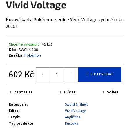
Vivid Voltage
a
j
Kusová karta Pokémon z edice Vivid Voltage vydané roku
í
2020 !
t
?
Chceme vykoupit
(>5 ks)
Kód:
SWSH4-138
Značka:
Pokémon
HLEDAT
602 Kč
CHCI PRODAT
Měrná
cena:
D
Zeptat se
Hlídat
Sdílet
o
Kategorie
:
Sword & Shield
p
Edice
:
Vivid Voltage
o
Jazyk
:
Angličtina
r
Typ produktu
:
Kusovka
u