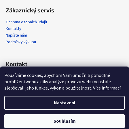
Zákaznický servis
Ochrana osobních údajů
Kontakty
Napište nám
Podmínky výkupu
Kontakt
Používáme cookies, abychom Vám umožnili pohodlné
info
@
alola.cz
prohlížení webu a díky analýze provozu webu neustále
+420 608 608 358
zlepšovali jeho funkce, výkon a použitelnost.
Více informací
https://www.facebook.com/alolaCZ
alola.cz/
Nastavení
Vytvořil Shoptet
Souhlasím
Copyright 2026
Alola.cz
. Všechna práva vyhrazena.