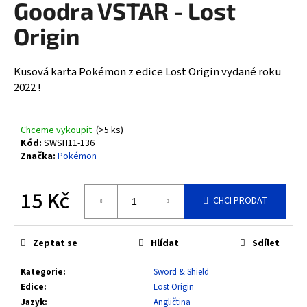
Goodra VSTAR - Lost
a
Origin
j
í
t
Kusová karta Pokémon z edice Lost Origin vydané roku
?
2022 !
Chceme vykoupit
(>5 ks)
Kód:
SWSH11-136
Značka:
Pokémon
HLEDAT
15 Kč
CHCI PRODAT
D
Měrná
cena:
o
Zeptat se
Hlídat
Sdílet
p
o
Kategorie
:
Sword & Shield
r
Edice
:
Lost Origin
u
Jazyk
:
Angličtina