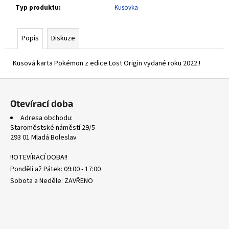
č
Typ produktu
:
Kusovka
u
j
e
Popis
Diskuze
m
e
Kusová karta Pokémon z edice Lost Origin vydané roku 2022 !
Z
POR
á
090/088
Otevírací doba
ROWLET
p
-
Adresa obchodu:
PERFECT
a
Staroměstské náměstí 29/5
ORDER
t
293 01 Mladá Boleslav
87
í
Kč
!!OTEVÍRACÍ DOBA!!
Pondělí až Pátek: 09:00 - 17:00
Sobota a Neděle: ZAVŘENO