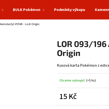
BULK Pokémon
Podmínky výkupu
Kamenn
Aerodactyl VSTAR - Lost Origin
Co potřebujete najít?
LOR 093/196 
HLEDAT
Origin
Kusová karta Pokémon z edice 
Doporučujeme
Chceme vykoupit
(>5 ks)
15 Kč
Měrná
cena: