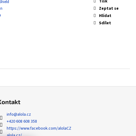
 NONHOLO BULK
Tisk
Shield
Zeptat se
in
a
Hlídat
Sdílet
Kontakt
info
@
alola.cz
+420 608 608 358
https://www.facebook.com/alolaCZ
alola.cz/