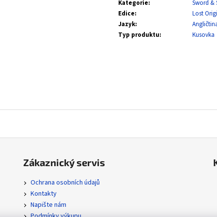
ASCENDED HEROES REVERSE HOLO BULK
MEGA EVOLUTION
Kategorie
:
Sword & 
Edice
:
Lost Orig
2 Kč
0,20 Kč
Jazyk
:
Angličtin
Typ produktu
:
Kusovka
Zákaznický servis
Ochrana osobních údajů
Kontakty
Napište nám
Podmínky výkupu