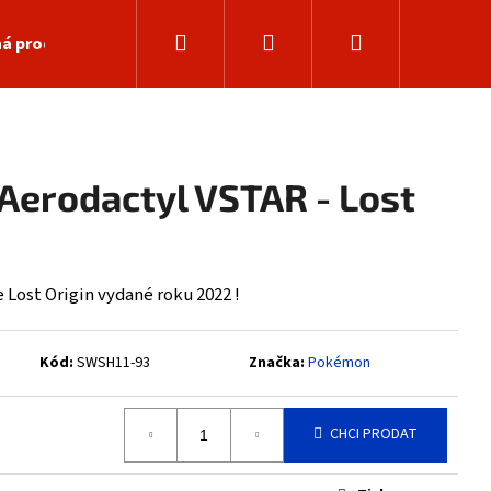
Hledat
Přihlášení
Nákupní
á prodejna
košík
Aerodactyl VSTAR - Lost
Lost Origin vydané roku 2022 !
Kód:
SWSH11-93
Značka:
Pokémon
Následující
CHCI PRODAT