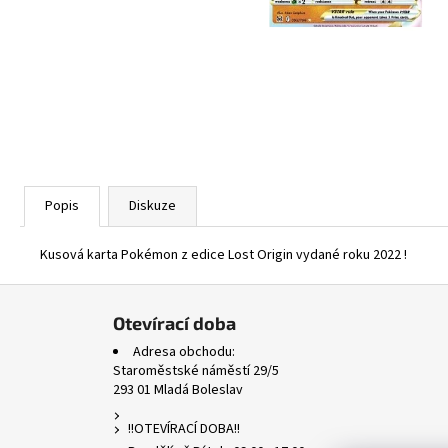
ASCENDED HEROES HOLO BULK
1 Kč
Popis
Diskuze
Kusová karta Pokémon z edice Lost Origin vydané roku 2022 !
Z
á
Otevírací doba
p
Adresa obchodu:
a
Staroměstské náměstí 29/5
293 01 Mladá Boleslav
t
í
!!OTEVÍRACÍ DOBA!!