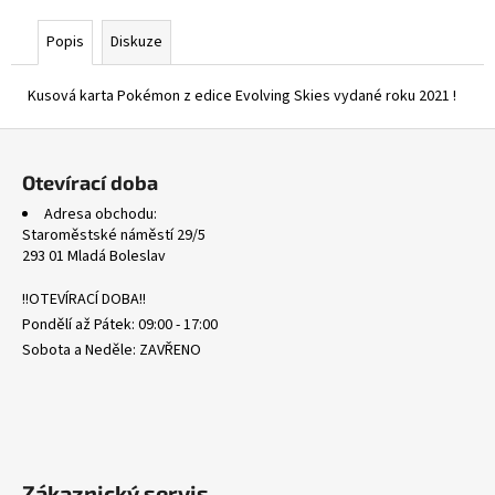
č
u
Popis
Diskuze
j
e
Kusová karta Pokémon z edice Evolving Skies vydané roku 2021 !
m
e
Z
á
Otevírací doba
POR
p
104/088
Adresa obchodu:
a
MEGA
Staroměstské náměstí 29/5
ZYGARDE
t
293 01 Mladá Boleslav
EX
í
-
!!OTEVÍRACÍ DOBA!!
PERFECT
ORDER
Pondělí až Pátek: 09:00 - 17:00
112
Sobota a Neděle: ZAVŘENO
Kč
Zákaznický servis