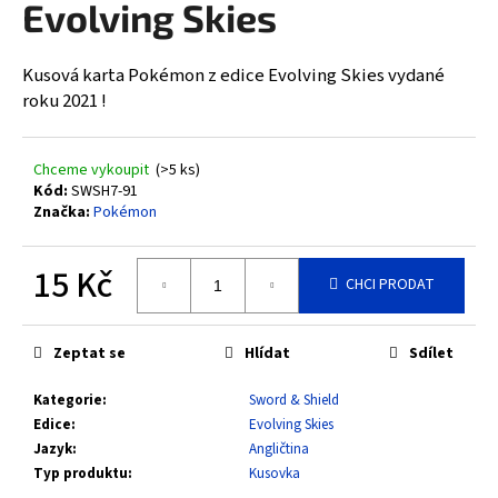
Evolving Skies
a
j
Kusová karta Pokémon z edice Evolving Skies vydané
í
roku 2021 !
t
?
Chceme vykoupit
(>5 ks)
Kód:
SWSH7-91
Značka:
Pokémon
HLEDAT
15 Kč
CHCI PRODAT
Měrná
cena:
D
Zeptat se
Hlídat
Sdílet
o
Kategorie
:
Sword & Shield
p
Edice
:
Evolving Skies
o
Jazyk
:
Angličtina
r
Typ produktu
:
Kusovka
u