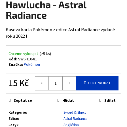
Hawlucha - Astral
a
Radiance
j
í
t
Kusová karta Pokémon z edice Astral Radiance vydané
?
roku 2022 !
Chceme vykoupit
(>5 ks)
Kód:
SWSH10-81
Značka:
Pokémon
HLEDAT
15 Kč
CHCI PRODAT
D
Měrná
cena:
o
Zeptat se
Hlídat
Sdílet
p
o
Kategorie
:
Sword & Shield
r
Edice
:
Astral Radiance
u
Jazyk
:
Angličtina