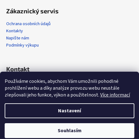
Zákaznický servis
Ochrana osobních údajů
Kontakty
Napište nám
Podmínky výkupu
Kontakt
Používáme cookies, abychom Vám umožnili pohodlné
info
@
alola.cz
prohlížení webu a díky analýze provozu webu neustále
+420 608 608 358
zlepšovali jeho funkce, výkon a použitelnost.
Více informací
https://www.facebook.com/alolaCZ
alola.cz/
Nastavení
Vytvořil Shoptet
Souhlasím
Copyright 2026
Alola.cz
. Všechna práva vyhrazena.