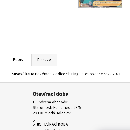
ASCENDED HEROES HOLO BULK
1 Kč
Popis
Diskuze
Kusová karta Pokémon z edice Shining Fates vydané roku 2021 !
Z
á
Otevírací doba
p
Adresa obchodu:
a
Staroměstské náměstí 29/5
293 01 Mladá Boleslav
t
í
!!OTEVÍRACÍ DOBA!!