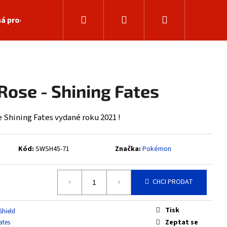
Hledat
Přihlášení
Nákupní
á prodejna
košík
Rose - Shining Fates
 Shining Fates vydané roku 2021 !
Kód:
SWSH45-71
Značka:
Pokémon
CHCI PRODAT
Následující
Tisk
Shield
Zeptat se
ates