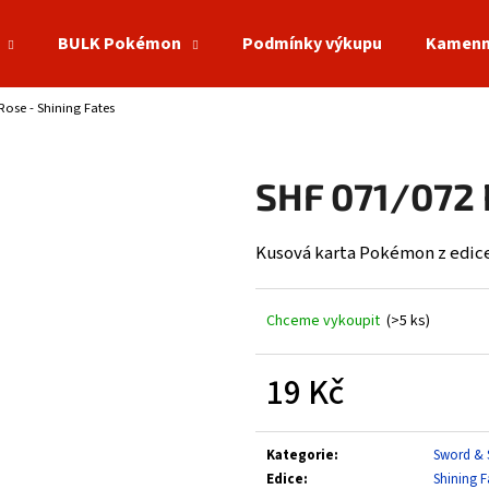
BULK Pokémon
Podmínky výkupu
Kamenn
Rose - Shining Fates
Co potřebujete najít?
SHF 071/072 
HLEDAT
Kusová karta Pokémon z edice
Doporučujeme
Chceme vykoupit
(>5 ks)
19 Kč
Měrná
cena:
Kategorie
:
Sword & 
Edice
:
Shining F