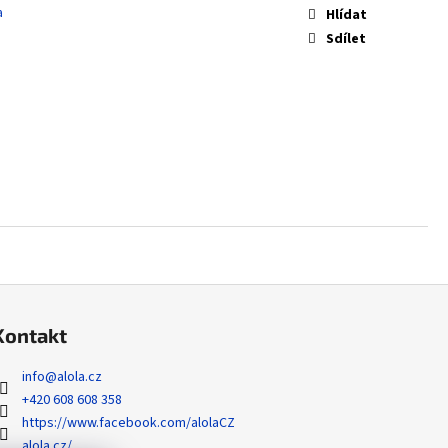
 ZYGARDE EX - PERFECT
a
Hlídat
Sdílet
Kontakt
info
@
alola.cz
+420 608 608 358
https://www.facebook.com/alolaCZ
alola.cz/