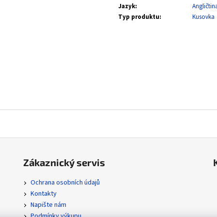
SVP 051 SNORLAX - BLACK STAR PROMOS
POR 104/088 MEGA
Jazyk
:
Angličtin
ORDER
330 Kč
Typ produktu
:
Kusovka
112 Kč
Zákaznický servis
Ochrana osobních údajů
Kontakty
Napište nám
Podmínky výkupu