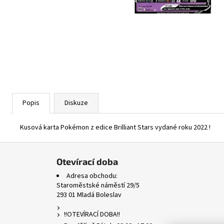
ASCENDED HEROES HOLO BULK
1 Kč
Popis
Diskuze
Kusová karta Pokémon z edice Brilliant Stars vydané roku 2022 !
Z
á
Otevírací doba
p
Adresa obchodu:
a
Staroměstské náměstí 29/5
293 01 Mladá Boleslav
t
í
!!OTEVÍRACÍ DOBA!!