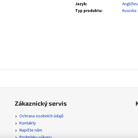
ASCENDED HEROES REVERSE HOLO BULK
MEGA EVOLUTION
Jazyk
:
Angličtin
2 Kč
0,20 Kč
Typ produktu
:
Kusovka
Zákaznický servis
Ochrana osobních údajů
Kontakty
Napište nám
Podmínky výkupu