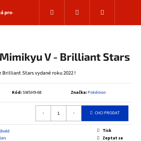
Hledat
Přihlášení
Nákupní
á prodejna
košík
imikyu V - Brilliant Stars
Brilliant Stars vydané roku 2022 !
Kód:
SWSH9-68
Značka:
Pokémon
CHCI PRODAT
Následující
Tisk
Shield
Zeptat se
Stars