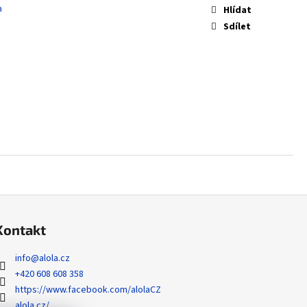
 NONHOLO BULK
a
Hlídat
Sdílet
Kontakt
info
@
alola.cz
+420 608 608 358
https://www.facebook.com/alolaCZ
alola.cz/