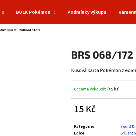
BULK Pokémon
Podmínky výkupu
Kamenn
imikyu V - Brilliant Stars
Co potřebujete najít?
BRS 068/172 M
HLEDAT
Kusová karta Pokémon z edice 
Doporučujeme
Chceme vykoupit
(>5 ks)
15 Kč
Měrná
cena:
Kategorie
:
Sword & 
Edice
:
Brilliant 