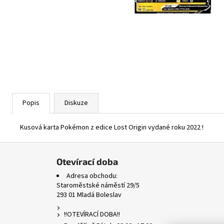
ASCENDED HEROES HOLO BULK
1 Kč
Popis
Diskuze
Kusová karta Pokémon z edice Lost Origin vydané roku 2022 !
Z
á
Otevírací doba
p
Adresa obchodu:
a
Staroměstské náměstí 29/5
293 01 Mladá Boleslav
t
í
!!OTEVÍRACÍ DOBA!!