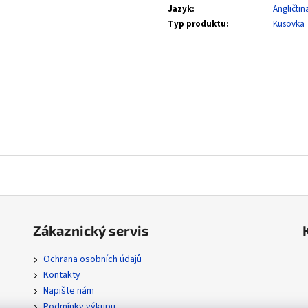
SVP 051 SNORLAX - BLACK STAR PROMOS
POR 104/088 MEGA
Jazyk
:
Angličtin
ORDER
330 Kč
Typ produktu
:
Kusovka
112 Kč
Zákaznický servis
Ochrana osobních údajů
Kontakty
Napište nám
Podmínky výkupu