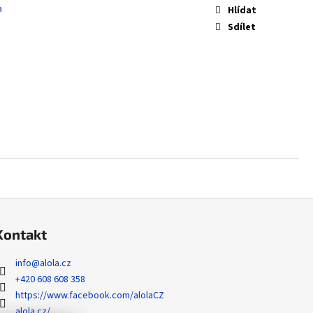
 ZYGARDE EX - PERFECT
a
Hlídat
Sdílet
Kontakt
info
@
alola.cz
+420 608 608 358
https://www.facebook.com/alolaCZ
alola.cz/