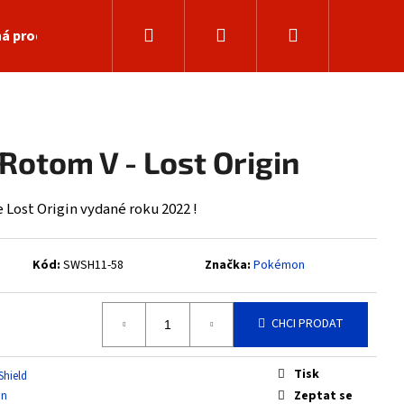
Hledat
Přihlášení
Nákupní
á prodejna
košík
Rotom V - Lost Origin
Lost Origin vydané roku 2022 !
Kód:
SWSH11-58
Značka:
Pokémon
CHCI PRODAT
Následující
Tisk
Shield
Zeptat se
in