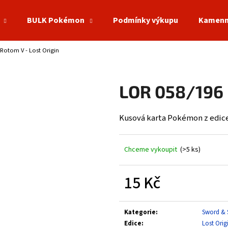
BULK Pokémon
Podmínky výkupu
Kamenn
Rotom V - Lost Origin
Co potřebujete najít?
LOR 058/196 
HLEDAT
Kusová karta Pokémon z edice 
Doporučujeme
Chceme vykoupit
(>5 ks)
15 Kč
Měrná
cena:
Kategorie
:
Sword & 
Edice
:
Lost Orig