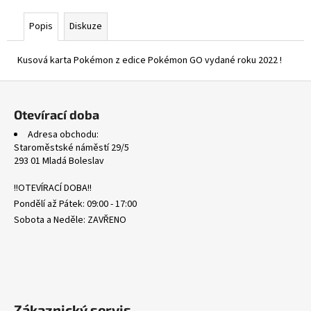
č
u
Popis
Diskuze
j
e
Kusová karta Pokémon z edice Pokémon GO vydané roku 2022 !
m
e
Z
á
Otevírací doba
MEGA
p
EVOLUTION
Adresa obchodu:
a
REVERSE
Staroměstské náměstí 29/5
HOLO
t
293 01 Mladá Boleslav
BULK
í
1
!!OTEVÍRACÍ DOBA!!
Kč
Pondělí až Pátek: 09:00 - 17:00
Sobota a Neděle: ZAVŘENO
Zákaznický servis