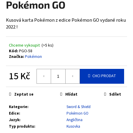
Pokémon GO
a
j
Kusová karta Pokémon z edice Pokémon GO vydané roku
í
2022 !
t
?
Chceme vykoupit
(>5 ks)
Kód:
PGO-58
Značka:
Pokémon
HLEDAT
15 Kč
CHCI PRODAT
Měrná
cena:
D
Zeptat se
Hlídat
Sdílet
o
Kategorie
:
Sword & Shield
p
Edice
:
Pokémon GO
o
Jazyk
:
Angličtina
r
Typ produktu
:
Kusovka
u