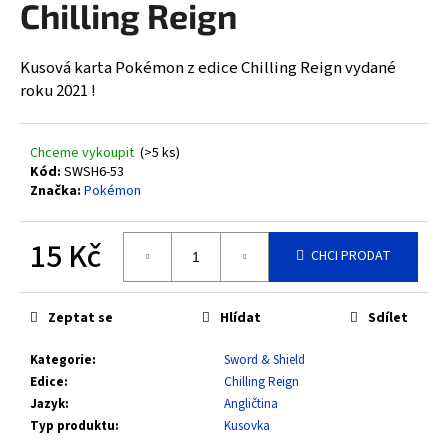
Chilling Reign
a
j
Kusová karta Pokémon z edice Chilling Reign vydané
í
roku 2021 !
t
?
Chceme vykoupit
(>5 ks)
Kód:
SWSH6-53
Značka:
Pokémon
HLEDAT
15 Kč
CHCI PRODAT
Měrná
cena:
D
Zeptat se
Hlídat
Sdílet
o
Kategorie
:
Sword & Shield
p
Edice
:
Chilling Reign
o
Jazyk
:
Angličtina
r
Typ produktu
:
Kusovka
u