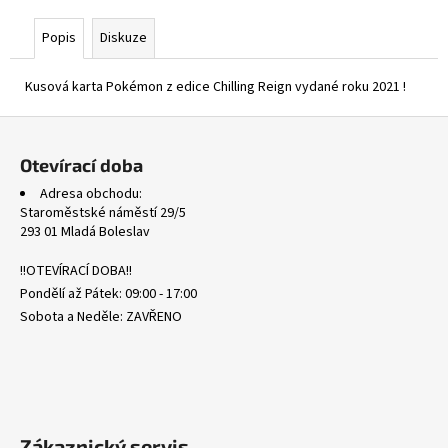
č
u
Popis
Diskuze
j
e
Kusová karta Pokémon z edice Chilling Reign vydané roku 2021 !
m
e
Z
á
Otevírací doba
WHT
p
101/086
Adresa obchodu:
a
LITWICK
Staroměstské náměstí 29/5
-
t
293 01 Mladá Boleslav
WHITE
í
FLARE
!!OTEVÍRACÍ DOBA!!
311
Pondělí až Pátek: 09:00 - 17:00
Kč
Sobota a Neděle: ZAVŘENO
Zákaznický servis