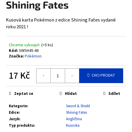
Shining Fates
a
j
Kusová karta Pokémon z edice Shining Fates vydané
í
roku 2021 !
t
?
Chceme vykoupit
(>5 ks)
Kód:
SWSH45-46
Značka:
Pokémon
HLEDAT
17 Kč
CHCI PRODAT
Měrná
cena:
D
Zeptat se
Hlídat
Sdílet
o
Kategorie
:
Sword & Shield
p
Edice
:
Shining Fates
o
Jazyk
:
Angličtina
r
Typ produktu
:
Kusovka
u