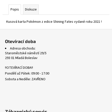
č
u
Popis
Diskuze
j
e
Kusová karta Pokémon z edice Shining Fates vydané roku 2021 !
m
e
Z
á
Otevírací doba
CRI
p
090/086
Adresa obchodu:
a
AMPHAROS
Staroměstské náměstí 29/5
-
t
293 01 Mladá Boleslav
CHAOS
í
RISING
!!OTEVÍRACÍ DOBA!!
193
Pondělí až Pátek: 09:00 - 17:00
Kč
Sobota a Neděle: ZAVŘENO
Zákaznický servis