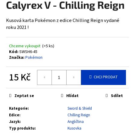
Calyrex V - Chilling Reign
a
j
Kusová karta Pokémon z edice Chilling Reign vydané
í
roku 2021 !
t
?
Chceme vykoupit
(>5 ks)
Kód:
SWSH6-45
Značka:
Pokémon
HLEDAT
15 Kč
CHCI PRODAT
Měrná
cena:
D
Zeptat se
Hlídat
Sdílet
o
Kategorie
:
Sword & Shield
p
Edice
:
Chilling Reign
o
Jazyk
:
Angličtina
r
Typ produktu
:
Kusovka
u