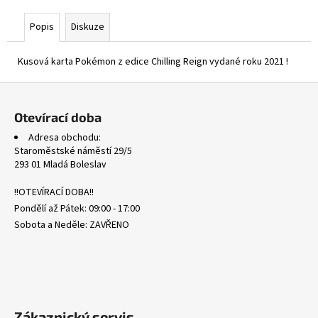
č
u
Popis
Diskuze
j
e
Kusová karta Pokémon z edice Chilling Reign vydané roku 2021 !
m
e
Z
á
Otevírací doba
POR
p
090/088
Adresa obchodu:
a
ROWLET
Staroměstské náměstí 29/5
-
t
293 01 Mladá Boleslav
PERFECT
í
ORDER
!!OTEVÍRACÍ DOBA!!
87
Pondělí až Pátek: 09:00 - 17:00
Kč
Sobota a Neděle: ZAVŘENO
Zákaznický servis